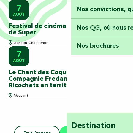
7
Nos convictions, 
AOÛT
Festival de cinéma plein air Le Plein
Nos QG, où nous re
de Super
Xanton-Chassenon
Nos brochures
7
AOÛT
Le Chant des Coquelicots -
Compagnie FredandCo - Les
Ricochets en territoire
Vouvant
Destination
Tout l’agenda
Les grands événements