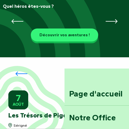
Quel héros êtes-vous ?
Les passeurs d’histoires
Découvrir vos aventures !
L’été des héros :
animations
estivales !
Page d'accueil
7
AOÛT
Lire la suite
Les Trésors de Pigelame
Notre Office
Sérigné