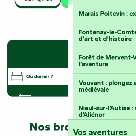
Marais Poitevin : e
Fontenay-le-Comte 
d’art et d’histoire
Forêt de Mervent-V
l’aventure
Où dormir ?
Vouvant : plongez a
médiévale
Hôtels
Où manger ?
Nieul-sur-l’Autise 
Que faire ?
d’Aliénor
Nos brochures
Vos aventures
Foussais-Payré : fl