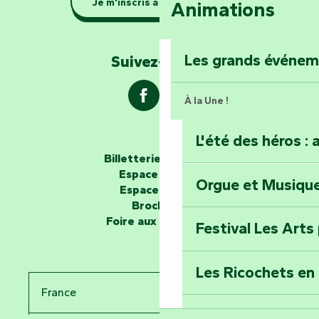
Je m'inscris à la newsletter
Animations
barque dans le Ma
Explorez la colli
Les grands événe
Suivez-nous !
À la Une !
L'été des héros : 
Les passeurs d'histoires
Billetterie en ligne
Espace groupe
Orgue et Musiqu
Partez en mission
Espace presse
Tous des Héros »
Brochures
Foire aux questions
Festival Les Arts
Percez les mystè
Donjon des Secre
Les Ricochets en 
France
Voyagez dans le 
Festival d'astro