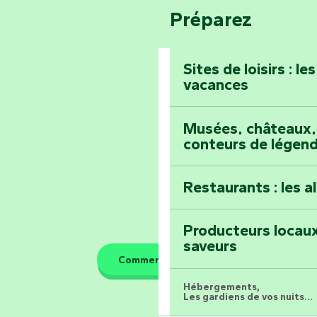
Bang
Préparez
Pays de la Loire
Prenez-en plein l
Vendée
Maillezais
Sites de loisirs : l
vacances
Tout l'agenda
Montez au sommet
Musées, châteaux, 
conteurs de légen
Restaurants : les a
Producteurs locaux
saveurs
Comment venir ?
Hébergements,
Les gardiens de vos nuits...