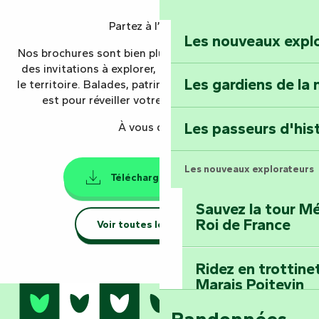
Renaissance
Partez à l’aventure !
Les nouveaux expl
Faymoreau : entrez 
Nos brochures sont bien plus que des guides : ce sont
épopée minière
des invitations à explorer, ressentir, vivre pleinement
Les gardiens de la 
le territoire. Balades, patrimoine, expériences… tout y
est pour réveiller votre esprit de découverte.
Terre d’étoiles : lev
Les passeurs d'his
À vous de jouer.
Les nouveaux explorateurs
Télécharger le mag'
19MB
Sauvez la tour Mé
Roi de France
Voir toutes les brochures
Ridez en trottine
Marais Poitevin