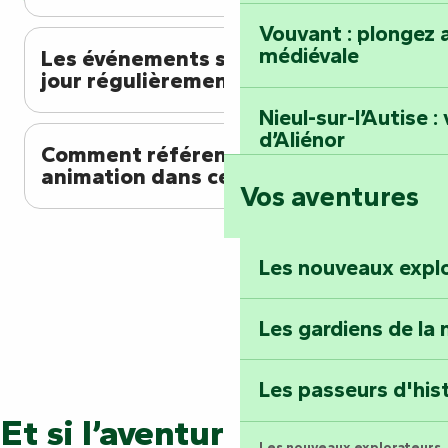
Vouvant : plongez a
médiévale
Les événements sont-ils mis à
jour régulièrement ?
Nieul-sur-l’Autise 
d’Aliénor
Comment référencer mon
animation dans cet agenda ?
Vos aventures
Foussais-Payré : fl
Renaissance
Les nouveaux expl
Faymoreau : entrez 
épopée minière
Les gardiens de la 
Terre d’étoiles : lev
Les passeurs d'his
Et si l’aventure continuait ?
Les nouveaux explorateurs