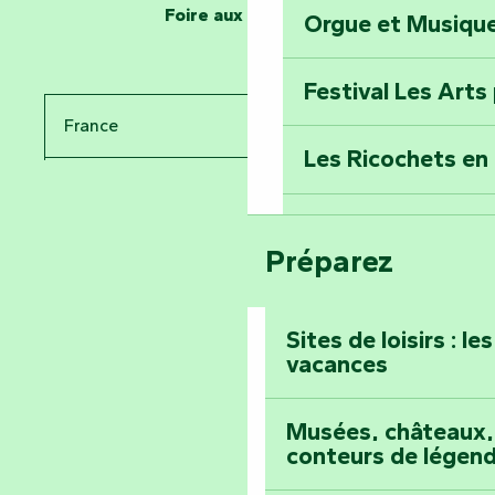
Foire aux questions
Orgue et Musiqu
Partez en mission
Tous des Héros »
Festival Les Arts
Percez les mystè
France
Donjon des Secre
Les Ricochets en 
Pays de la Loire
Voyagez dans le 
Festival d'astro
Bang
Vendée
Préparez
Prenez-en plein l
Maillezais
Sites de loisirs : l
vacances
Tout l'agenda
Montez au sommet
Musées, châteaux, 
conteurs de légen