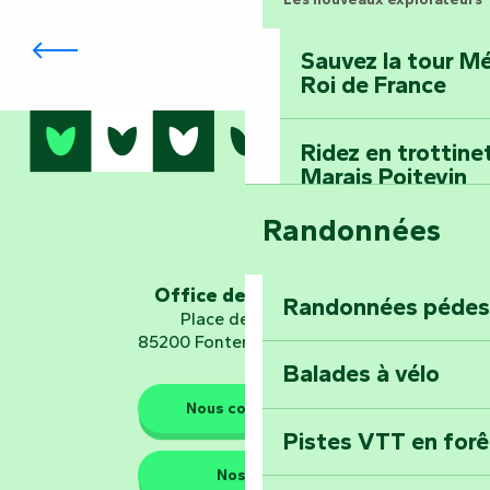
Festival d'astronomie à La Chapelle-
aux-Lys
Sauvez la tour Mé
Roi de France
Ridez en trottine
Marais Poitevin
Randonnées
Embarquez pour u
Planétarium
Office de tourisme
Randonnées pédes
Place de Verdun
Explorez Fontena
85200 Fontenay-le-Comte
d’orientation « L
Balades à vélo
Nous contacter
Pistes VTT en for
Les gardiens de la nature
Nos QG