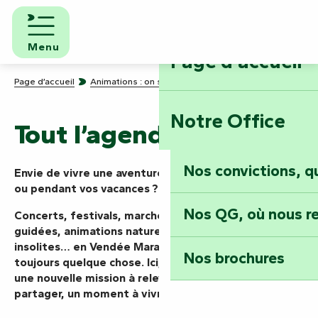
Aller
au
contenu
Menu
Page d'accueil
principal
Page d’accueil
Animations : on sait faire la fête !
Tout l’agenda
Notre Office
Tout l’agenda
Nos convictions, 
Envie de vivre une aventure aujourd’hui, ce week-end
ou pendant vos vacances ? Vous êtes au bon endroit.
Nos QG, où nous re
Concerts, festivals, marchés, spectacles, visites
guidées, animations nature ou rendez-vous
insolites… en Vendée Marais Poitevin, il se passe
Nos brochures
toujours quelque chose. Ici, chaque événement est
une nouvelle mission à relever, une expérience à
partager, un moment à vivre pleinement.