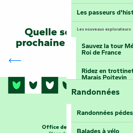
Terre d’étoiles : lev
Les passeurs d'his
Quelle sera votre
Les nouveaux explorateurs
prochaine aventure ?
Sauvez la tour Mé
Roi de France
Initiez-vous aux secrets du chocolat
Ridez en trottine
Marais Poitevin
Randonnées
Embarquez pour u
Planétarium
Randonnées pédes
Explorez Fontena
d’orientation « L
Office de tourisme
Balades à vélo