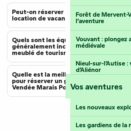
Peut-on réserver en ligne sa
Forêt de Mervent-V
location de vacances ?
l’aventure
Vouvant : plongez a
Quels sont les équipements
médiévale
généralement inclus dans un
meublé de tourisme ?
Nieul-sur-l’Autise 
d’Aliénor
Quelle est la meilleure période
pour réserver un gîte en
Vos aventures
Vendée Marais Poitevin ?
Foussais-Payré : fl
Renaissance
Les nouveaux expl
Faymoreau : entrez 
épopée minière
Les gardiens de la 