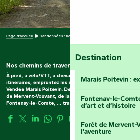
Page d’accueil
Randonnées : nos chemins de traverse
Destination
Nos chemins de traverse !
À pied, à vélo/VTT, à cheval ou sur les grands
Marais Poitevin : e
itinéraires, empruntez les sentiers de randonnée en
Vendée Marais Poitevin. De la Venise Verte à la forêt
de Mervent-Vouvant, de la Terre d’étoiles (bocage) à
Fontenay-le-Comte 
Fontenay-le-Comte, … tracez votre propre aventure.
d’art et d’histoire
Forêt de Mervent-V
l’aventure