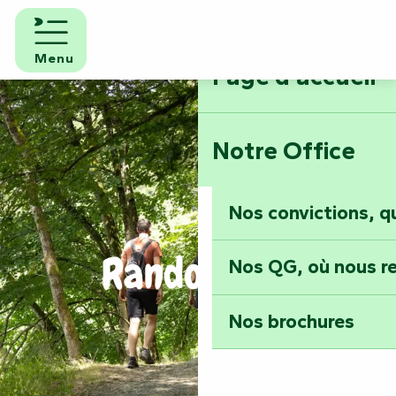
Aller
au
contenu
Menu
Page d'accueil
principal
Notre Office
Nos convictions, 
Randonnées
Nos QG, où nous re
Nos brochures