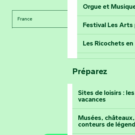
Orgue et Musiqu
Partez en mission
Tous des Héros »
France
Festival Les Arts
Percez les mystè
Pays de la Loire
Donjon des Secre
Les Ricochets en 
Vendée
Voyagez dans le 
Festival d'astro
Bang
Préparez
Prenez-en plein l
Maillezais
Sites de loisirs : l
vacances
Tout l'agenda
Montez au sommet
Musées, châteaux, 
conteurs de légen