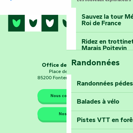
Sauvez la tour Mé
Roi de France
Ridez en trottine
Marais Poitevin
Randonnées
Office de tourisme
Embarquez pour u
Planétarium
Place de Verdun
85200 Fontenay-le-Comte
Randonnées pédes
Explorez Fontena
Nous contacter
d’orientation « L
Balades à vélo
Nos QG
Pistes VTT en for
Les gardiens de la nature