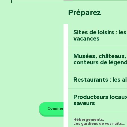
Festival d'astro
Bang
Préparez
Pays de la Loire
Prenez-en plein l
Vendée
Maillezais
Sites de loisirs : l
vacances
Tout l'agenda
Montez au sommet
Musées, châteaux, 
conteurs de légen
Restaurants : les a
Producteurs locaux
saveurs
Comment venir ?
Hébergements,
Les gardiens de vos nuits...