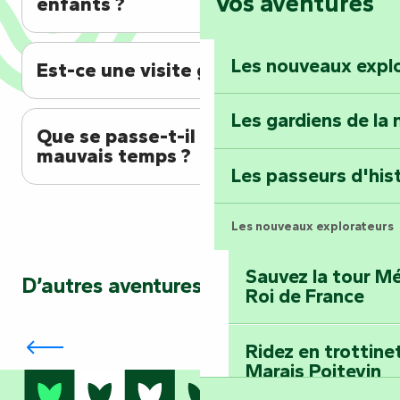
Vos aventures
enfants ?
Foussais-Payré : fl
Renaissance
Les nouveaux expl
Est-ce une visite guidée ?
Faymoreau : entrez 
épopée minière
Les gardiens de la 
Que se passe-t-il en cas de
Terre d’étoiles : lev
mauvais temps ?
Les passeurs d'his
Les nouveaux explorateurs
Sauvez la tour Mé
D’autres aventures vous attendent…
Roi de France
Partez en mission avec la balade sonore
« Tous des Héros »
Ridez en trottine
Marais Poitevin