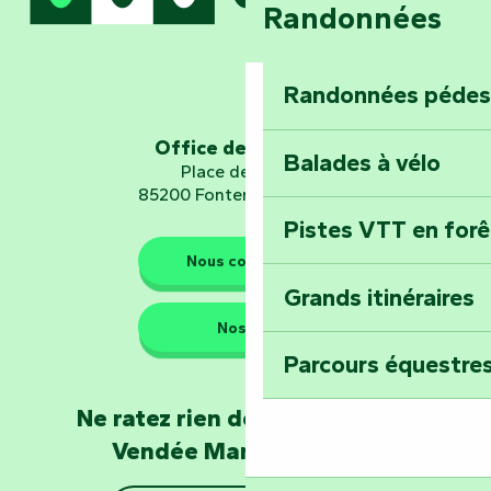
Randonnées
Embarquez pour u
Planétarium
Randonnées pédes
Explorez Fontena
d’orientation « L
Office de tourisme
Balades à vélo
Place de Verdun
85200 Fontenay-le-Comte
Pistes VTT en for
Les gardiens de la nature
Nous contacter
Grands itinéraires
Emportez un fra
Nos QG
Poitevin : Les Dr
Parcours équestres
Devenez soigneur
Ne ratez rien de l'actualité en
de Mervent
Vendée Marais Poitevin