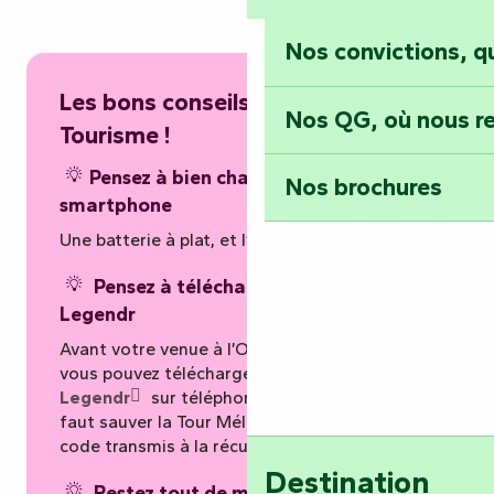
Nos convictions, 
Les bons conseils de l’Office de
Nos QG, où nous re
Tourisme !
Pensez à bien charger votre
Nos brochures
smartphone
Une batterie à plat, et l’aventure s’arrête net…
Pensez à télécharger l’application
Legendr
Avant votre venue à l’Office de Tourisme,
vous pouvez télécharger l’
application
Legendr
sur téléphone. L’accès à la VR « Il
faut sauver la Tour Mélusine » se fera via un
code transmis à la récupération de votre kit.
Destination
Restez tout de même connectés à la