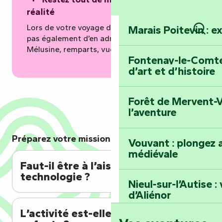
réalité
Lors de votre voyage dans le passé, n’oubliez
Marais Poitevin : e
pas également d’en admirer le présent : tour
Rech
Mélusine, remparts, vue 360, …
Fontenay-le-Comte 
d’art et d’histoire
Forêt de Mervent-V
l’aventure
Préparez votre mission !
Vouvant : plongez a
médiévale
Faut-il être à l’aise avec la
technologie ?
Nieul-sur-l’Autise 
d’Aliénor
L’activité est-elle adaptée aux