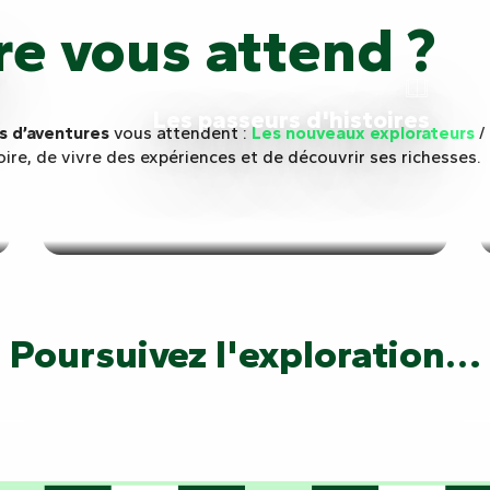
re vous attend ?
Les passeurs d'histoires
es d’aventures
vous attendent :
Les nouveaux explorateurs
/
toire, de vivre des expériences et de découvrir ses richesses.
Poursuivez l'exploration…
La destination dont vous êtes le hé