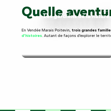
Quelle aventu
Les gardiens de la nature
En Vendée Marais Poitevin,
trois grandes famill
d’histoires
. Autant de façons d’explorer le terri