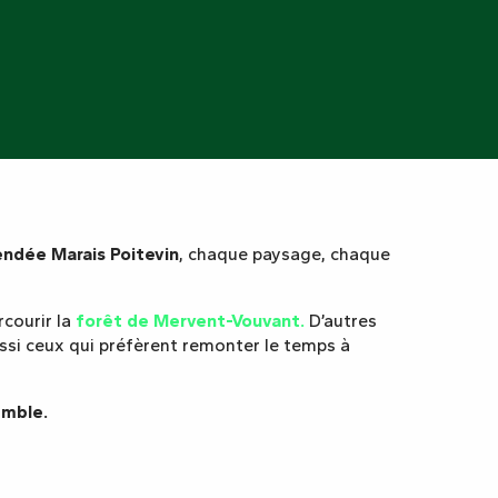
endée Marais Poitevin
, chaque paysage, chaque
courir la
forêt de Mervent-Vouvant.
D’autres
aussi ceux qui préfèrent remonter le temps à
emble.