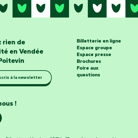
 rien de
Billetterie en ligne
Espace groupe
lité en Vendée
Espace presse
Poitevin
Brochures
Foire aux
questions
scris à la newsletter
nous !