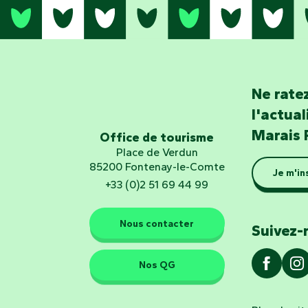
Ne ratez
l'actua
Marais 
Office de tourisme
Place de Verdun
85200 Fontenay-le-Comte
Je m'in
+33 (0)2 51 69 44 99
Nous contacter
Suivez-
Nos QG