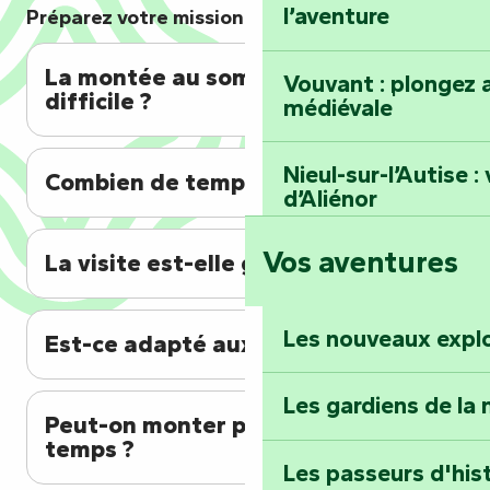
l’aventure
Préparez votre mission !
La montée au sommet est-elle
Vouvant : plongez a
difficile ?
médiévale
Nieul-sur-l’Autise 
Combien de temps prévoir ?
d’Aliénor
Vos aventures
La visite est-elle guidée ?
Foussais-Payré : fl
Renaissance
Les nouveaux expl
Est-ce adapté aux enfants ?
Faymoreau : entrez 
épopée minière
Les gardiens de la 
Peut-on monter par mauvais
Terre d’étoiles : lev
temps ?
Les passeurs d'his