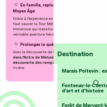
En famille, replongez au cœur du
Moyen Âge
Grâce à l’expérience en réalité virtuelle « Il
faut sauver la Tour Mélusine » : une mission
immersive qui transforme la visite en
véritable aventure héroïque.
Prolongez la quête après l’ascension
Avec la découverte de la
légende de la fée
Destination
dans l’Antre de Mélusine
puis partez à la
découverte des remparts
en longeant la
rivière.
Marais Poitevin : e
Fontenay-le-Comte 
Rech
d’art et d’histoire
Forêt de Mervent-V