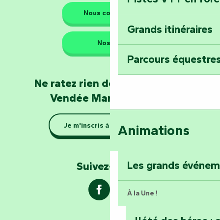
Les gardiens de la nature
Nous contacter
Grands itinéraires
Emportez un fra
Nos QG
Poitevin : Les Dr
Parcours équestres
Devenez soigneur
Ne ratez rien de l'actualité en
de Mervent
Vendée Marais Poitevin
Se la couler douc
Je m'inscris à la newsletter
Animations
barque dans le Ma
Explorez la colli
Les grands événe
Suivez-nous !
À la Une !