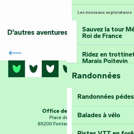
Les nouveaux explorateurs
Sauvez la tour Mé
D’autres aventures vous attendent…
Roi de France
Percez les mystères du Moyen Âge au
Donjon des Secrets
Ridez en trottine
Marais Poitevin
Randonnées
Embarquez pour u
Planétarium
Randonnées pédes
Explorez Fontena
d’orientation « L
Office de tourisme
Balades à vélo
Place de Verdun
85200 Fontenay-le-Comte
Pistes VTT en for