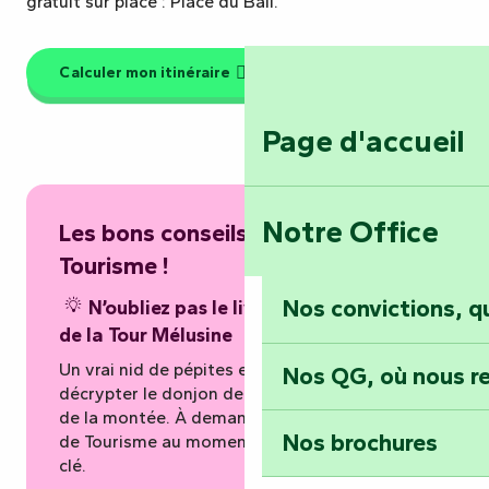
gratuit sur place : Place du Bail.
Calculer mon itinéraire
Page d'accueil
Notre Office
Les bons conseils de l’Office de
Tourisme !
Nos convictions, 
N’oubliez pas le livret de découverte
de la Tour Mélusine
Un vrai nid de pépites et d’informations pour
Nos QG, où nous re
décrypter le donjon de Vouvant tout au long
de la montée. À demander auprès de l’Office
Nos brochures
de Tourisme au moment de la location de la
clé.