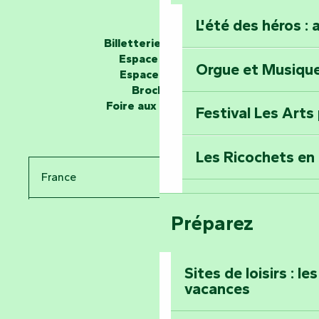
L'été des héros : 
Les passeurs d'histoires
Billetterie en ligne
Espace groupe
Orgue et Musiqu
Partez en mission
Espace presse
Tous des Héros »
Brochures
Foire aux questions
Festival Les Arts
Percez les mystè
Donjon des Secre
Les Ricochets en 
France
Voyagez dans le 
Festival d'astro
Bang
Préparez
Pays de la Loire
Prenez-en plein l
Vendée
Maillezais
Sites de loisirs : l
vacances
Tout l'agenda
Montez au sommet