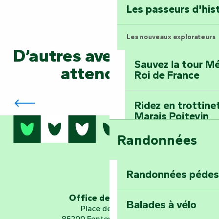
Les passeurs d'his
Les nouveaux explorateurs
D’autres aventures vous
Sauvez la tour Mé
attendent…
Roi de France
Les Ricochets en Territoire
Ridez en trottine
Marais Poitevin
Randonnées
Embarquez pour u
Planétarium
Randonnées pédes
Explorez Fontena
d’orientation « L
Office de tourisme
Balades à vélo
Place de Verdun
85200 Fontenay-le-Comte