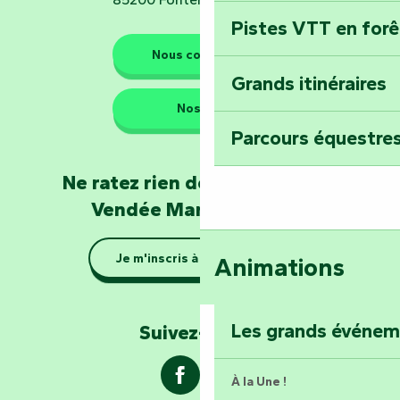
Pistes VTT en for
Les gardiens de la nature
Nous contacter
Grands itinéraires
Emportez un fra
Nos QG
Poitevin : Les Dr
Parcours équestres
Devenez soigneur
Ne ratez rien de l'actualité en
de Mervent
Vendée Marais Poitevin
Se la couler douc
Je m'inscris à la newsletter
Animations
barque dans le Ma
Explorez la colli
Les grands événe
Suivez-nous !
À la Une !