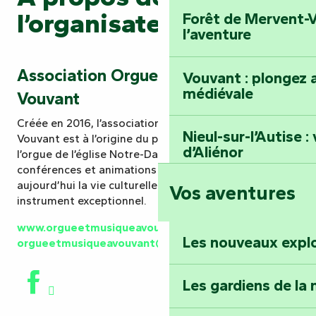
l’organisateur
Forêt de Mervent-V
l’aventure
Association Orgue et Musique à
Vouvant : plongez a
médiévale
Vouvant
Créée en 2016, l’association Orgue & Musique à
Nieul-sur-l’Autise 
Vouvant est à l’origine du projet de construction de
d’Aliénor
l’orgue de l’église Notre-Dame. Concerts, visites,
conférences et animations musicales rythment
aujourd’hui la vie culturelle du village autour de cet
Vos aventures
Foussais-Payré : fl
instrument exceptionnel.
Renaissance
www.orgueetmusiqueavouvant.com
–
Les nouveaux expl
orgueetmusiqueavouvant@orange.fr
Faymoreau : entrez 
épopée minière
Les gardiens de la 
Terre d’étoiles : lev