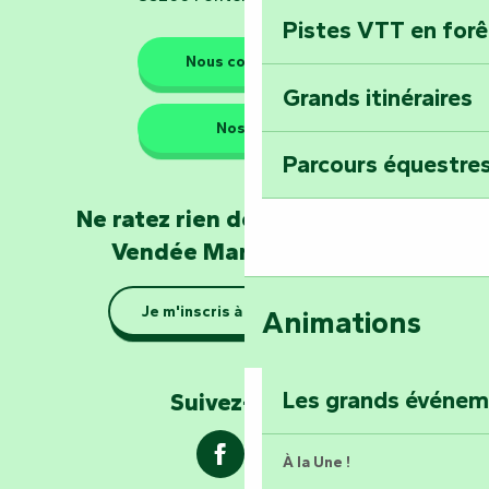
Pistes VTT en for
Les gardiens de la nature
Nous contacter
Grands itinéraires
Emportez un fra
Nos QG
Poitevin : Les Dr
Parcours équestres
Devenez soigneur
Ne ratez rien de l'actualité en
de Mervent
Vendée Marais Poitevin
Se la couler douc
Je m'inscris à la newsletter
Animations
barque dans le Ma
Explorez la colli
Les grands événe
Suivez-nous !
À la Une !