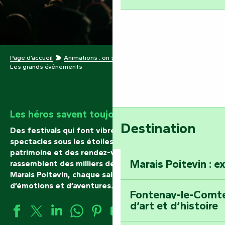
Page d’accueil
Animations : on sait faire la fête !
Les grands événements
Les héros savent toujours où faire la fête !
Destination
Des festivals qui font vibrer les villages, des
spectacles sous les étoiles, des concerts au cœur du
patrimoine et des rendez-vous populaires qui
Marais Poitevin : e
rassemblent des milliers de visiteurs : en Vendée
Marais Poitevin, chaque saison réserve son lot
d’émotions et d’aventures. Préparez votre agenda !
Fontenay-le-Comte 
d’art et d’histoire