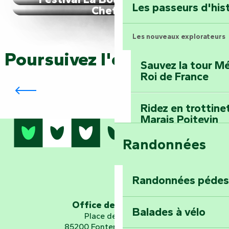
Les passeurs d'his
Cheffois
Les nouveaux explorateurs
Poursuivez l'exploration…
Sauvez la tour Mé
Roi de France
Tout l’agenda
Ridez en trottine
Marais Poitevin
Randonnées
Embarquez pour u
Planétarium
Randonnées pédes
Explorez Fontena
d’orientation « L
Office de tourisme
Balades à vélo
Place de Verdun
85200 Fontenay-le-Comte