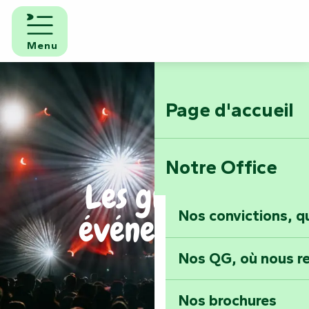
Aller
au
contenu
Menu
principal
Page d'accueil
Notre Office
Les grands
Nos convictions, 
événements
Nos QG, où nous re
Nos brochures