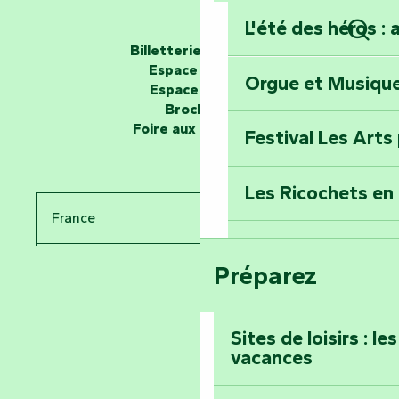
L'été des héros : 
Les passeurs d'histoires
Billetterie en ligne
Rech
Espace groupe
Orgue et Musiqu
Partez en mission
Espace presse
Tous des Héros »
Brochures
Foire aux questions
Festival Les Arts
Percez les mystè
Donjon des Secre
Les Ricochets en 
France
Voyagez dans le 
Festival d'astro
Bang
Préparez
Pays de la Loire
Prenez-en plein l
Vendée
Maillezais
Sites de loisirs : l
vacances
Tout l'agenda
Montez au sommet