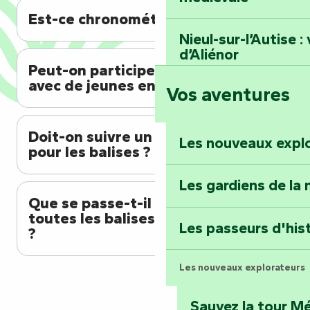
Est-ce chronométré ?
Nieul-sur-l’Autise 
d’Aliénor
Peut-on participer en famille
avec de jeunes enfants ?
Vos aventures
Foussais-Payré : fl
Renaissance
Doit-on suivre un ordre précis
Les nouveaux expl
pour les balises ?
Faymoreau : entrez 
épopée minière
Les gardiens de la 
Que se passe-t-il une fois
Terre d’étoiles : lev
toutes les balises poinçonnées
Les passeurs d'his
?
Les nouveaux explorateurs
Sauvez la tour Mé