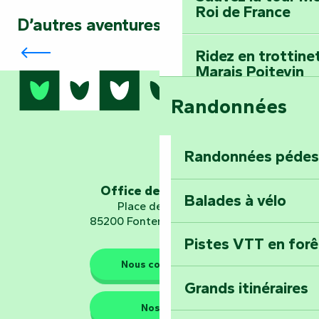
Roi de France
D’autres aventures vous attendent…
Partez en mission avec la balade sonore
« Tous des Héros »
Ridez en trottine
Marais Poitevin
Randonnées
Embarquez pour u
Planétarium
Randonnées pédes
Explorez Fontena
d’orientation « L
Office de tourisme
Balades à vélo
Place de Verdun
85200 Fontenay-le-Comte
Pistes VTT en for
Les gardiens de la nature
Nous contacter
Grands itinéraires
Emportez un fra
Nos QG