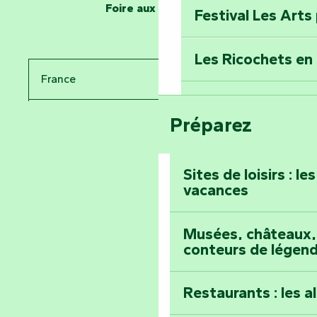
Foire aux questions
Festival Les Arts
Percez les mystè
Donjon des Secre
Les Ricochets en 
France
Voyagez dans le 
Festival d'astro
Bang
Préparez
Pays de la Loire
Prenez-en plein l
Vendée
Maillezais
Sites de loisirs : l
vacances
Tout l'agenda
Montez au sommet
Musées, châteaux, 
conteurs de légen
Restaurants : les a