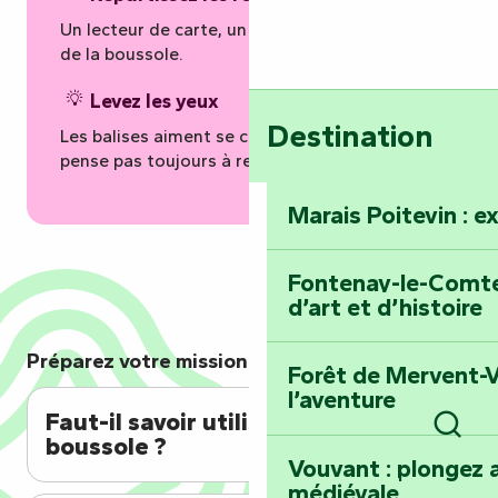
Un lecteur de carte, un éclaireur, un gardien
de la boussole.
Levez les yeux
Destination
Les balises aiment se cacher là où on ne
pense pas toujours à regarder.
Marais Poitevin : e
Fontenay-le-Comte 
d’art et d’histoire
Préparez votre mission !
Forêt de Mervent-V
l’aventure
Faut-il savoir utiliser une
boussole ?
Rech
Vouvant : plongez a
médiévale