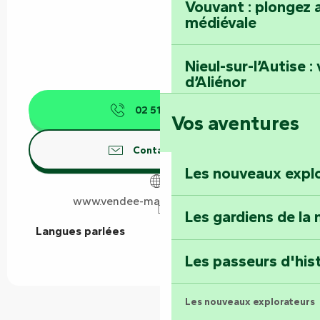
Vouvant : plongez a
médiévale
Nieul-sur-l’Autise 
d’Aliénor
02 51 69 44
▒▒
Vos aventures
Foussais-Payré : fl
Renaissance
Contactez-nous
Les nouveaux expl
Faymoreau : entrez 
épopée minière
www.vendee-maraispoitevin.com
Les gardiens de la 
Langues parlées
Langues parlées
Terre d’étoiles : lev
Les passeurs d'his
Les nouveaux explorateurs