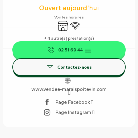
Ouvert aujourd'hui
Voir les horaires
Boutique
WiFi
+ 4 autre(s) prestation(s)
02 51 69 44
▒▒
Contactez-nous
www.vendee-maraispoitevin.com
Page Facebook
Page Instagram