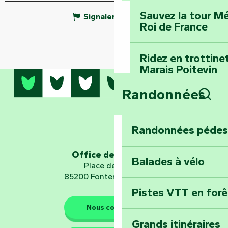
Sauvez la tour Mé
Signaler une erreur
Roi de France
Ridez en trottine
Marais Poitevin
Randonnées
Embarquez pour u
Rech
Planétarium
Randonnées pédes
Explorez Fontena
d’orientation « L
Office de tourisme
Balades à vélo
Place de Verdun
85200 Fontenay-le-Comte
Pistes VTT en for
Les gardiens de la nature
Nous contacter
Grands itinéraires