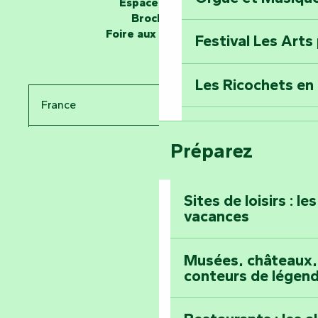
Espace presse
Tous des Héros »
Brochures
Foire aux questions
Festival Les Arts
Percez les mystè
Donjon des Secre
Les Ricochets en 
France
Voyagez dans le 
Festival d'astro
Bang
Préparez
Pays de la Loire
Prenez-en plein l
Vendée
Maillezais
Sites de loisirs : l
vacances
Tout l'agenda
Montez au sommet
Musées, châteaux, 
conteurs de légen