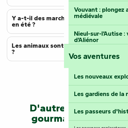
Vouvant : plongez a
médiévale
Y a-t-il des marchés nocturnes
en été ?
Nieul-sur-l’Autise 
d’Aliénor
Les animaux sont-ils autorisés
?
Vos aventures
Foussais-Payré : fl
Renaissance
Les nouveaux expl
Faymoreau : entrez 
épopée minière
Les gardiens de la 
Terre d’étoiles : lev
D'autres idées
Les passeurs d'his
gourmandes !
Producteurs locaux : les développeurs
Les nouveaux explorateurs