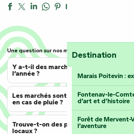
Marché de la Châtaigneraie
Marché de Mouilleron-Saint-Germain
Marché de Fontenay-le-Comte
Marché de Benet
Une question sur nos marchés ?
Marché de Foussais-Payré
Destination
Marché d'automne d'artisans et de créateurs
Y a-t-il des marchés toute
l’année ?
Marais Poitevin : e
Fontenay-le-Comte 
Les marchés sont-ils ouverts
d’art et d’histoire
en cas de pluie ?
Forêt de Mervent-V
Trouve-t-on des produits
l’aventure
locaux ?