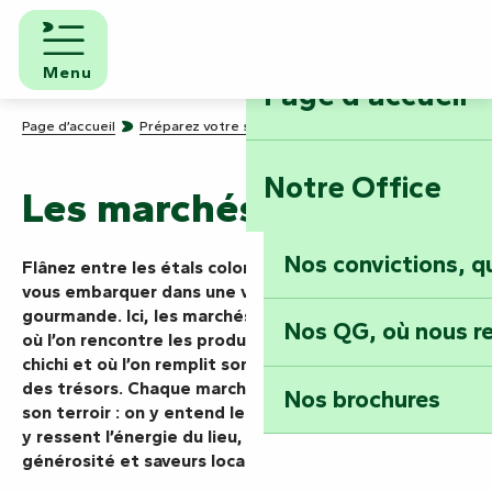
Aller
au
contenu
Menu
Page d'accueil
principal
Page d’accueil
Préparez votre séjour
Les marchés
Notre Office
Les marchés
Nos convictions, 
Flânez entre les étals colorés et laissez les parfums
vous embarquer dans une véritable quête
gourmande. Ici, les marchés sont des haltes vivantes
Nos QG, où nous re
où l’on rencontre les producteurs, où l’on goûte sans
chichi et où l’on remplit son panier comme on récolte
des trésors. Chaque marché raconte le territoire et
Nos brochures
son terroir : on y entend les échanges qui fusent, on
y ressent l’énergie du lieu, entre convivialité,
générosité et saveurs locales.