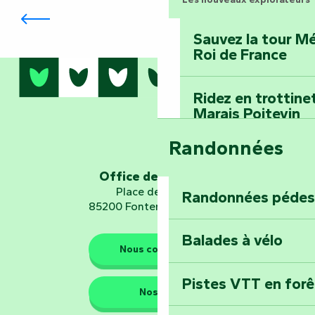
de saveurs
Sauvez la tour Mé
Roi de France
Ridez en trottine
Marais Poitevin
Randonnées
Embarquez pour u
Planétarium
Office de tourisme
Place de Verdun
Randonnées pédes
85200 Fontenay-le-Comte
Explorez Fontena
d’orientation « L
Balades à vélo
Nous contacter
Pistes VTT en for
Nos QG
Les gardiens de la nature