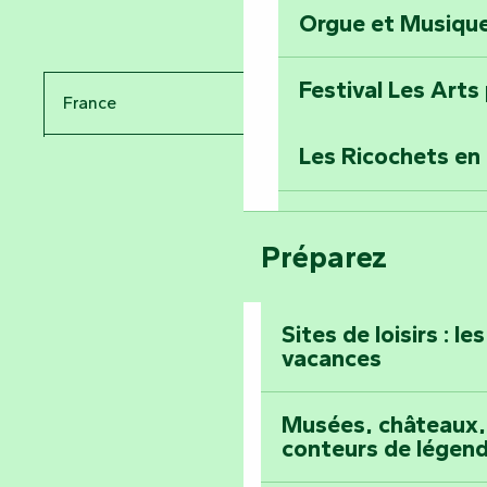
Orgue et Musiqu
Partez en mission
Tous des Héros »
Festival Les Arts
France
Percez les mystè
Donjon des Secre
Les Ricochets en 
Pays de la Loire
Voyagez dans le 
Festival d'astro
Bang
Vendée
Préparez
Prenez-en plein l
Maillezais
Sites de loisirs : l
vacances
Tout l'agenda
Montez au sommet
Musées, châteaux, 
conteurs de légen