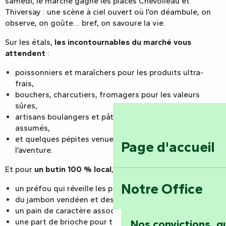
samedi, le marché gagne les places Chevolleau et
Thiversay : une scène à ciel ouvert où l’on déambule, on
observe, on goûte… bref, on savoure la vie.
Sur les étals,
les incontournables du marché vous
attendent
:
poissonniers et maraîchers pour les produits ultra-
frais,
bouchers, charcutiers, fromagers pour les valeurs
sûres,
artisans boulangers et pâtissiers pour les plaisirs
assumés,
et quelques pépites venues d’ailleurs pour pimenter
Page d'accueil
l’aventure.
Et pour
un butin 100 % local
, on mise sur :
Notre Office
un préfou qui réveille les papilles,
du jambon vendéen et des mogettes,
un pain de caractère associé à un fromage de chèvre,
une part de brioche pour triompher en douceur.
Nos convictions, 