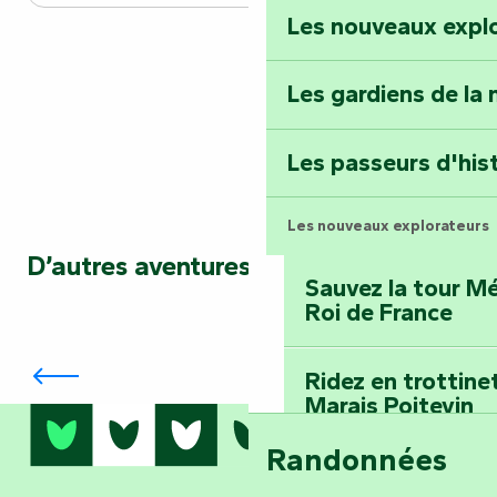
Les nouveaux expl
Faymoreau : entrez 
épopée minière
Les gardiens de la 
Terre d’étoiles : lev
Les passeurs d'his
Les nouveaux explorateurs
D’autres aventures vous attendent…
Sauvez la tour Mé
Roi de France
Où boire un verre ? Les maîtres de
l’apéro !
Ridez en trottine
Marais Poitevin
Randonnées
Embarquez pour u