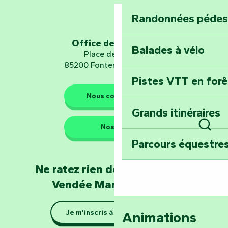
Planétarium
Randonnées pédes
Explorez Fontena
d’orientation « L
Office de tourisme
Balades à vélo
Place de Verdun
85200 Fontenay-le-Comte
Pistes VTT en for
Les gardiens de la nature
Nous contacter
Grands itinéraires
Emportez un fra
Nos QG
Poitevin : Les Dr
Rech
Parcours équestres
Devenez soigneur
Ne ratez rien de l'actualité en
de Mervent
Vendée Marais Poitevin
Se la couler douc
Je m'inscris à la newsletter
Animations
barque dans le Ma