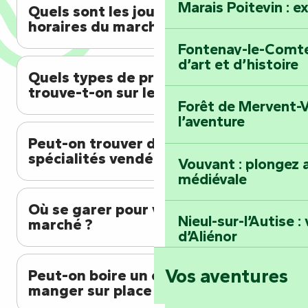
Marais Poitevin : e
Quels sont les jours et
horaires du marché ?
Fontenay-le-Comte 
d’art et d’histoire
Quels types de produits
trouve-t-on sur le marché ?
Forêt de Mervent-V
l’aventure
Peut-on trouver des
spécialités vendéennes ?
Vouvant : plongez a
médiévale
Où se garer pour venir au
Nieul-sur-l’Autise 
marché ?
d’Aliénor
Vos aventures
Peut-on boire un café ou
Foussais-Payré : fl
manger sur place ?
Renaissance