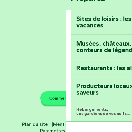
Prenez-en plein l
Vendée
Maillezais
Sites de loisirs : l
vacances
Tout l'agenda
Montez au sommet
Musées, châteaux, 
conteurs de légen
Restaurants : les a
Producteurs locaux
saveurs
Comment venir ?
Hébergements,
Les gardiens de vos nuits...
Plan du site
Mentions légales
CGV
Hôtels
Paramètres des cookies