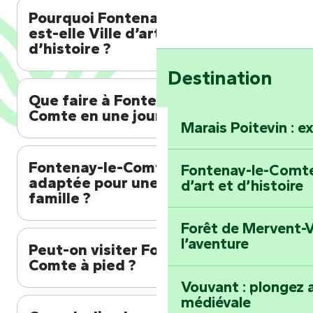
Pourquoi Fontenay-le-Comte
est-elle Ville d’art et
d’histoire ?
Destination
Que faire à Fontenay-le-
Comte en une journée ?
Marais Poitevin : e
Fontenay-le-Comte est-elle
Fontenay-le-Comte 
adaptée pour une visite en
d’art et d’histoire
famille ?
Forêt de Mervent-V
l’aventure
Peut-on visiter Fontenay-le-
Comte à pied ?
Vouvant : plongez a
médiévale