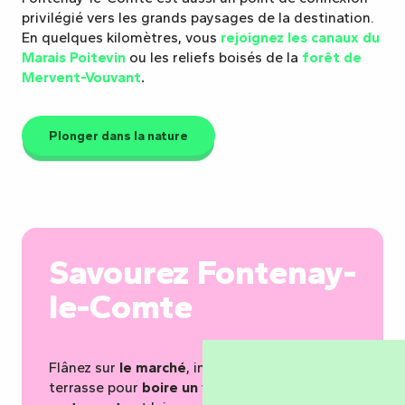
privilégié vers les grands paysages de la destination.
En quelques kilomètres, vous
rejoignez les canaux du
Marais Poitevin
ou les reliefs boisés de la
forêt de
Mervent-Vouvant
.
Plonger dans la nature
Savourez Fontenay-
le-Comte
Flânez sur
le marché
, installez-vous en
terrasse pour
boire un verre
, découvrez
les