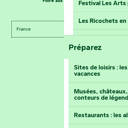
Foire aux questions
Festival Les Arts
Percez les mystè
Donjon des Secre
Les Ricochets en 
France
Voyagez dans le 
Festival d'astro
Bang
Préparez
Pays de la Loire
Prenez-en plein l
Vendée
Maillezais
Sites de loisirs : l
vacances
Tout l'agenda
Montez au sommet
Musées, châteaux, 
conteurs de légen
Restaurants : les a