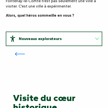
Fontenay-le-Comte n’est pas seulement une ville à
visiter. C’est une ville à expérimenter.
Alors, quel héros sommeille en vous ?
Nouveaux explorateurs
P
Les Héroïks
Gardiens de la nature
Nouveaux
Gardiens
Passeurs
explorateurs
de
d'histoires
Passeurs d'histoires
la
nature
Visite du cœur
historique