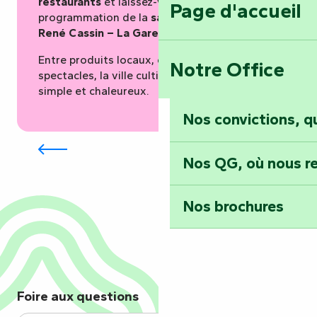
restaurants
et laissez-vous surprendre par la
Page d'accueil
programmation de la
salle de spectacles
René Cassin – La Gare.
Entre produits locaux, convivialité et
Notre Office
spectacles, la ville cultive un art de vivre
simple et chaleureux.
Nos convictions, 
Marché de Fontenay
Nos QG, où nous re
Nos brochures
Foire aux questions