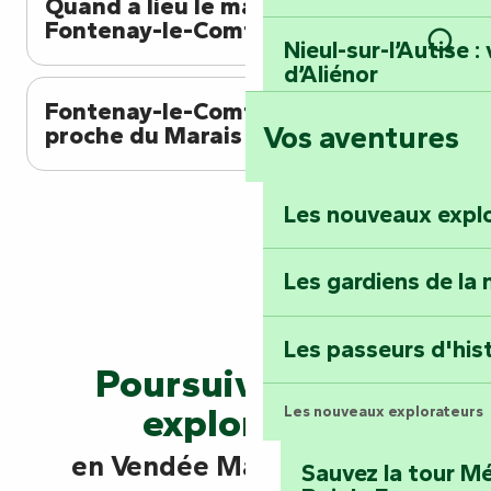
Quand a lieu le marché de
Fontenay-le-Comte ?
Nieul-sur-l’Autise 
Rech
d’Aliénor
Fontenay-le-Comte est-elle
Vos aventures
proche du Marais Poitevin ?
Foussais-Payré : fl
Renaissance
Les nouveaux expl
Faymoreau : entrez 
épopée minière
Les gardiens de la 
Terre d’étoiles : lev
Les passeurs d'his
Poursuivez votre
exploration
Les nouveaux explorateurs
en Vendée Marais Poitevin
Sauvez la tour Mé