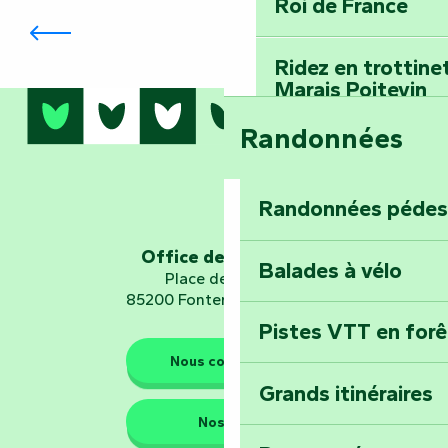
Terre d’étoiles : levez les yeux vers
Roi de France
l’infini
Ridez en trottine
Marais Poitevin
Randonnées
Embarquez pour u
Planétarium
Randonnées pédes
Explorez Fontena
d’orientation « L
Office de tourisme
Balades à vélo
Place de Verdun
85200 Fontenay-le-Comte
Pistes VTT en for
Les gardiens de la nature
Nous contacter
Grands itinéraires
Emportez un fra
Nos QG
Poitevin : Les Dr