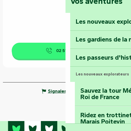
Vos aventures
Foussais-Payré : fl
Renaissance
Les nouveaux expl
Faymoreau : entrez 
épopée minière
Les gardiens de la 
Terre d’étoiles : lev
02 51 53 41
▒▒
Les passeurs d'his
Les nouveaux explorateurs
Sauvez la tour Mé
Signaler une erreur
Roi de France
Ridez en trottine
Marais Poitevin