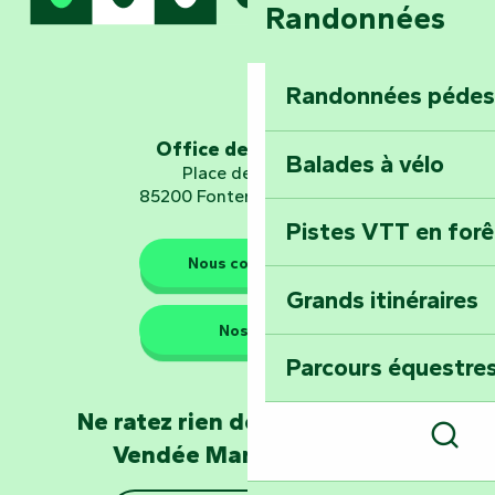
Randonnées
Embarquez pour u
Planétarium
Randonnées pédes
Explorez Fontena
d’orientation « L
Office de tourisme
Balades à vélo
Place de Verdun
85200 Fontenay-le-Comte
Pistes VTT en for
Les gardiens de la nature
Nous contacter
Grands itinéraires
Emportez un fra
Nos QG
Poitevin : Les Dr
Parcours équestres
Devenez soigneur
Ne ratez rien de l'actualité en
de Mervent
Vendée Marais Poitevin
Rech