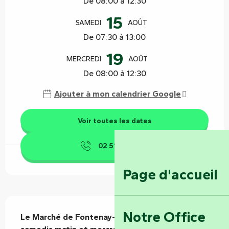
De 08:00 à 12:30
15
SAMEDI
AOÛT
De 07:30 à 13:00
19
MERCREDI
AOÛT
De 08:00 à 12:30
Ajouter à mon calendrier Google
Voir toutes les dates
02 51 53 41
▒▒
Page d'accueil
Description
Notre Office
Le Marché de Fontenay-le-Comte : Tous les 