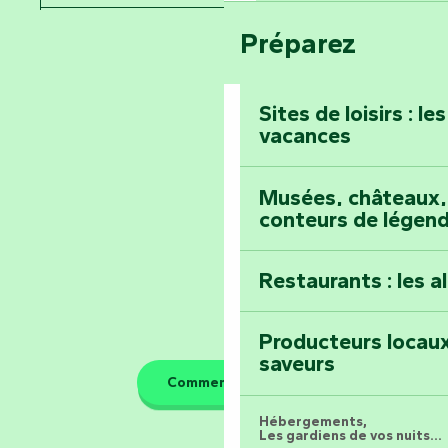
Festival d'astro
Bang
Préparez
Pays de la Loire
Prenez-en plein l
Vendée
Maillezais
Sites de loisirs : l
vacances
Tout l'agenda
Montez au sommet
Musées, châteaux, 
conteurs de légen
Restaurants : les a
Producteurs locaux
saveurs
Comment venir ?
Hébergements,
Les gardiens de vos nuits...