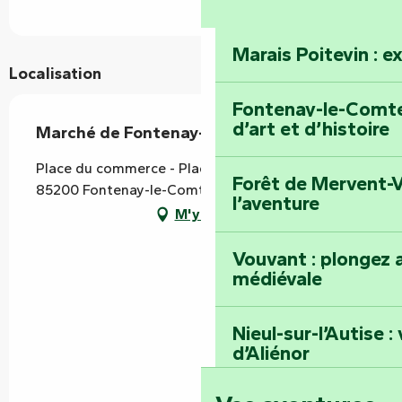
Marais Poitevin : e
Localisation
Fontenay-le-Comte 
d’art et d’histoire
Marché de Fontenay-le-Comte
Place du commerce - Place Thiversay, Les Halles,
Forêt de Mervent-V
85200 Fontenay-le-Comte
l’aventure
M'y rendre
Vouvant : plongez a
médiévale
Nieul-sur-l’Autise 
d’Aliénor