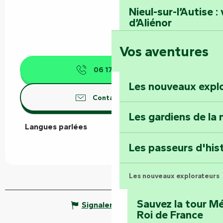
Nieul-sur-l’Autise 
d’Aliénor
Vos aventures
Foussais-Payré : fl
Renaissance
06 17 04 98
▒▒
Les nouveaux expl
Faymoreau : entrez 
Contactez-nous
épopée minière
Les gardiens de la 
Langues parlées
Langues parlées
Terre d’étoiles : lev
Les passeurs d'his
Les nouveaux explorateurs
Sauvez la tour Mé
Signaler une erreur
Roi de France