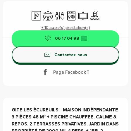
Ouverture et coordonnées
Parking
Terrasse
Toilettes
Lave vaisselle
Télévision
Piscine
+ 10 autre(s) prestation(s)
06 17 04 98
▒▒
Contactez-nous
Page Facebook
Description
GITE LES ÉCUREUILS - MAISON INDÉPENDANTE 
3 PIÈCES 48 M² + PISCINE CHAUFFEE. CALME & 
REPOS. 2 TERRASSES PRIVATIVES. JARDIN DANS 
PROPRIÉTÉ DE 2000 M². 4 PERS. + 1BB. 2 