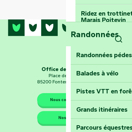
Ridez en trottine
Marais Poitevin
Randonnées
Embarquez pour u
Planétarium
Rech
Randonnées pédes
Explorez Fontena
d’orientation « L
Office de tourisme
Balades à vélo
Place de Verdun
85200 Fontenay-le-Comte
Pistes VTT en for
Les gardiens de la nature
Nous contacter
Grands itinéraires
Emportez un fra
Nos QG
Poitevin : Les Dr
Parcours équestres