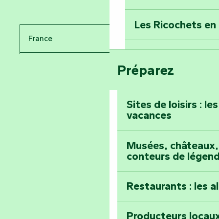
Percez les mystè
Donjon des Secre
Les Ricochets en 
France
Voyagez dans le 
Festival d'astro
Bang
Préparez
Pays de la Loire
Prenez-en plein l
Vendée
Maillezais
Sites de loisirs : l
vacances
Tout l'agenda
Montez au sommet
Musées, châteaux, 
conteurs de légen
Restaurants : les a
Producteurs locaux