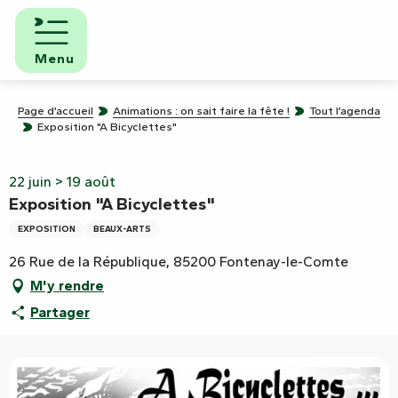
Aller
au
contenu
Menu
principal
Page d’accueil
Animations : on sait faire la fête !
Tout l’agenda
Exposition "A Bicyclettes"
22 juin > 19 août
Exposition "A Bicyclettes"
EXPOSITION
BEAUX-ARTS
26 Rue de la République, 85200 Fontenay-le-Comte
M'y rendre
Partager