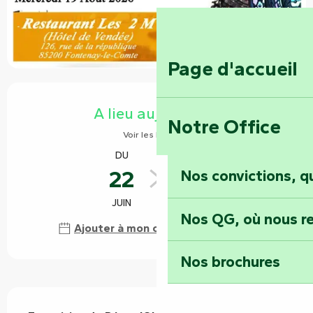
Page d'accueil
Ouverture et coordonnées
A lieu aujourd'hui
Notre Office
Voir les horaires
DU
AU
22
19
Nos convictions, 
JUIN
AOÛT
Nos QG, où nous re
Ajouter à mon calendrier Google
Nos brochures
Description