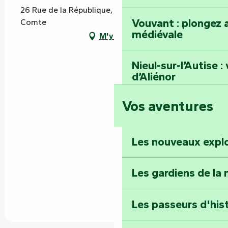
26 Rue de la République, 85200 Fontenay-le-
Vouvant : plongez a
Comte
médiévale
M'y rendre
Nieul-sur-l’Autise 
d’Aliénor
Vos aventures
Foussais-Payré : fl
Renaissance
Les nouveaux expl
Faymoreau : entrez 
épopée minière
Les gardiens de la 
Terre d’étoiles : lev
Les passeurs d'his