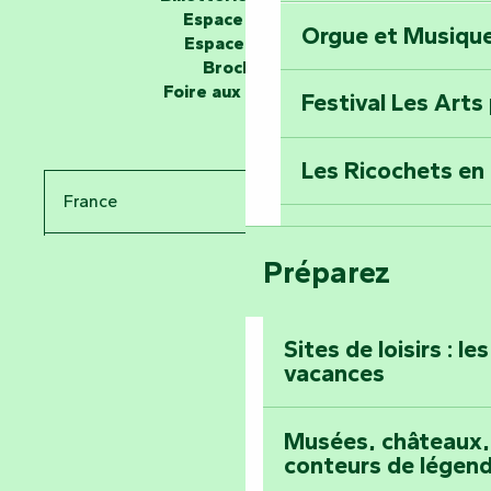
Espace groupe
Orgue et Musiqu
Partez en mission
Espace presse
Tous des Héros »
Brochures
Foire aux questions
Festival Les Arts
Percez les mystè
Donjon des Secre
Les Ricochets en 
France
Voyagez dans le 
Festival d'astro
Bang
Préparez
Pays de la Loire
Prenez-en plein l
Vendée
Maillezais
Sites de loisirs : l
vacances
Tout l'agenda
Montez au sommet
Musées, châteaux, 
conteurs de légen