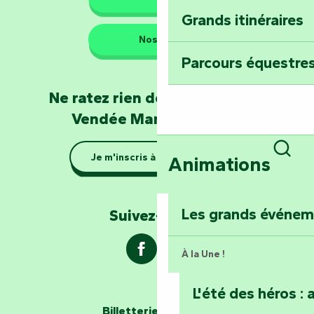
Grands itinéraires
Emportez un fra
Nos QG
Poitevin : Les Dr
Parcours équestres
Devenez soigneur
Ne ratez rien de l'actualité en
de Mervent
Vendée Marais Poitevin
Se la couler douc
Je m'inscris à la newsletter
Animations
barque dans le Ma
Rech
Explorez la colli
Les grands événe
Suivez-nous !
À la Une !
L'été des héros : 
Les passeurs d'histoires
Billetterie en ligne