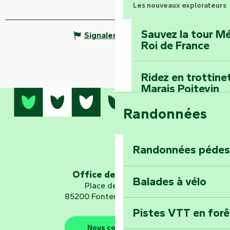
Les nouveaux explorateurs
Sauvez la tour Mé
Signaler une erreur
Roi de France
Ridez en trottine
Marais Poitevin
Randonnées
Embarquez pour u
Planétarium
Randonnées pédes
Explorez Fontena
d’orientation « L
Office de tourisme
Balades à vélo
Place de Verdun
85200 Fontenay-le-Comte
Pistes VTT en for
Les gardiens de la nature
Nous contacter