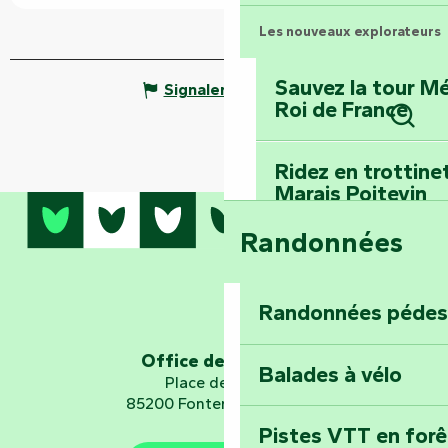
Les nouveaux explorateurs
Sauvez la tour Mé
Signaler une erreur
Roi de France
Rech
Ridez en trottine
Marais Poitevin
Randonnées
Embarquez pour u
Planétarium
Randonnées pédes
Explorez Fontena
d’orientation « L
Office de tourisme
Balades à vélo
Place de Verdun
85200 Fontenay-le-Comte
Pistes VTT en for