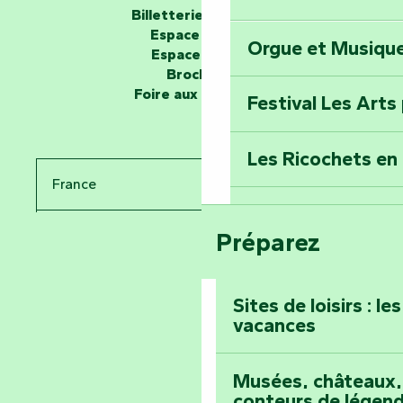
Billetterie en ligne
Espace groupe
Orgue et Musiqu
Partez en mission
Espace presse
Tous des Héros »
Brochures
Foire aux questions
Festival Les Arts
Percez les mystè
Donjon des Secre
Les Ricochets en 
France
Voyagez dans le 
Festival d'astro
Bang
Préparez
Pays de la Loire
Prenez-en plein l
Vendée
Maillezais
Sites de loisirs : l
vacances
Tout l'agenda
Montez au sommet
Musées, châteaux, 
conteurs de légen