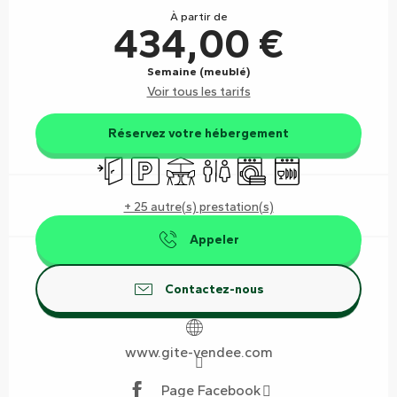
À partir de
434,00 €
Semaine (meublé)
Voir tous les tarifs
Réservez votre hébergement
Entrée indépendante
Parking
Terrasse
Toilettes
Lave linge
Lave vaisselle
+ 25 autre(s) prestation(s)
Appeler
Contactez-nous
www.gite-vendee.com
Page Facebook