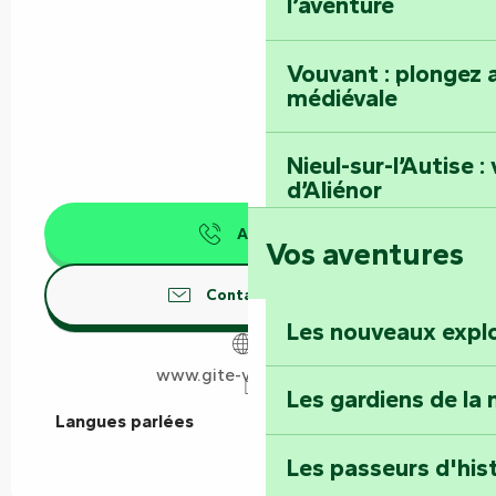
l’aventure
Vouvant : plongez a
médiévale
Nieul-sur-l’Autise 
d’Aliénor
Appeler
Vos aventures
Foussais-Payré : fl
Renaissance
Contactez-nous
Les nouveaux expl
Faymoreau : entrez 
épopée minière
www.gite-vendee.com
Les gardiens de la 
Langues parlées
Langues parlées
Terre d’étoiles : lev
Les passeurs d'his