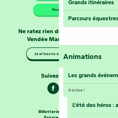
Grands itinéraires
Emportez un fra
Nos QG
Poitevin : Les Dr
Parcours équestres
Devenez soigneur
Ne ratez rien de l'actualité en
de Mervent
Vendée Marais Poitevin
Se la couler douc
Je m'inscris à la newsletter
Animations
barque dans le Ma
Explorez la colli
Les grands événe
Suivez-nous !
À la Une !
L'été des héros : 
Les passeurs d'histoires
Billetterie en ligne
Espace groupe