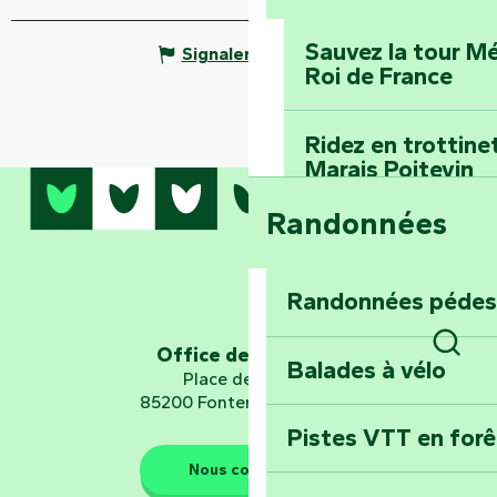
Sauvez la tour Mé
Signaler une erreur
Roi de France
Ridez en trottine
Marais Poitevin
Randonnées
Embarquez pour u
Planétarium
Randonnées pédes
Explorez Fontena
d’orientation « L
Office de tourisme
Balades à vélo
Rech
Place de Verdun
85200 Fontenay-le-Comte
Pistes VTT en for
Les gardiens de la nature
Nous contacter