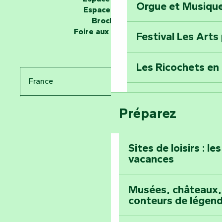
Orgue et Musiqu
Partez en mission
Espace presse
Tous des Héros »
Brochures
Foire aux questions
Festival Les Arts
Percez les mystè
Donjon des Secre
Les Ricochets en 
France
Voyagez dans le 
Festival d'astro
Bang
Préparez
Pays de la Loire
Prenez-en plein l
Vendée
Maillezais
Sites de loisirs : l
vacances
Tout l'agenda
Montez au sommet
Musées, châteaux, 
conteurs de légen