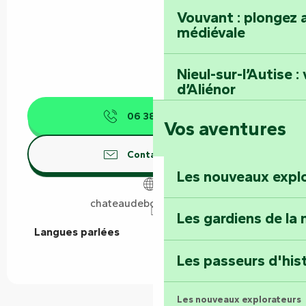
Vouvant : plongez a
médiévale
Nieul-sur-l’Autise 
d’Aliénor
06 38 86 30
▒▒
Vos aventures
Foussais-Payré : fl
Renaissance
Contactez-nous
Les nouveaux expl
Faymoreau : entrez 
épopée minière
chateaudebourneau.com
Les gardiens de la 
Langues parlées
Langues parlées
Terre d’étoiles : lev
Les passeurs d'his
Les nouveaux explorateurs