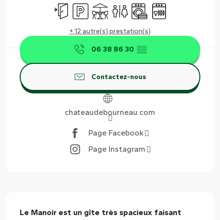
Entrée indépendante
Parking
Terrasse
Toilettes
Lave linge
Lave vaisselle
+ 12 autre(s) prestation(s)
06 38 86 30
▒▒
Contactez-nous
chateaudebourneau.com
Page Facebook
Page Instagram
Description
Le Manoir est un gîte très spacieux faisant 