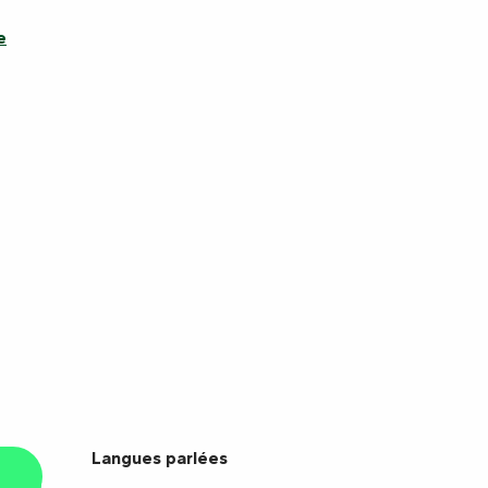
e
Langues parlées
Langues parlées