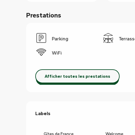
Prestations
Parking
Terrass
WiFi
Afficher toutes les prestations
Offres de prestations
Labels
Labels
Gîtes de France
Welcome