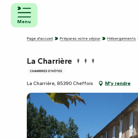
Aller
au
mbres
contenu
ôtes
Menu
principal
pings
Page d’accueil
Préparez votre séjour
Hébergements
s de
ping-
La Charrière
CHAMBRES D'HÔTES
La Charrière, 85390 Cheffois
M'y rendre