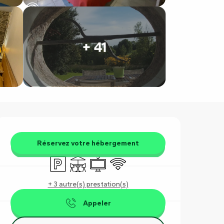
+ 41
Ouverture et coordonnées
Réservez votre hébergement
Parking
Terrasse
Télévision
WiFi
+ 3 autre(s) prestation(s)
Appeler