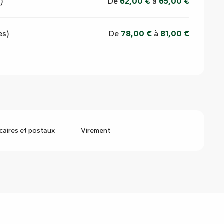
)
De
62,00 €
à
65,00 €
es)
De
78,00 €
à
81,00 €
aires et postaux
Virement