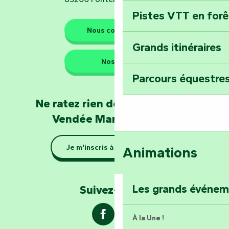
Pistes VTT en for
Les gardiens de la nature
Nous contacter
Grands itinéraires
Emportez un fra
Nos QG
Poitevin : Les Dr
Parcours équestres
Devenez soigneur
Ne ratez rien de l'actualité en
de Mervent
Vendée Marais Poitevin
Se la couler douc
Je m'inscris à la newsletter
Animations
barque dans le Ma
Explorez la colli
Les grands événe
Suivez-nous !
À la Une !