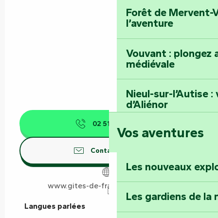
Forêt de Mervent-V
l’aventure
Vouvant : plongez a
médiévale
Nieul-sur-l’Autise 
d’Aliénor
02 51 37 87
▒▒
Vos aventures
Foussais-Payré : fl
Renaissance
Contactez-nous
Les nouveaux expl
Faymoreau : entrez 
épopée minière
www.gites-de-france-vendee.com
Les gardiens de la 
Langues parlées
Langues parlées
Terre d’étoiles : lev