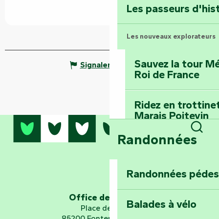
Les passeurs d'his
Les nouveaux explorateurs
Sauvez la tour Mé
Signaler une erreur
Roi de France
Ridez en trottine
Marais Poitevin
Randonnées
Rech
Embarquez pour u
Planétarium
Randonnées pédes
Explorez Fontena
d’orientation « L
Office de tourisme
Balades à vélo
Place de Verdun
85200 Fontenay-le-Comte