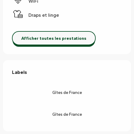
WiFi
Draps et linge
Afficher toutes les prestations
Offres de prestations
Labels
Labels
Gîtes de France
Gîtes de France