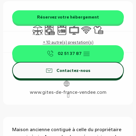
Ouverture et coordonnées
Réservez votre hébergement
Terrasse
Lave linge
Lave vaisselle
Télévision
WiFi
Draps et linge
+ 10 autre(s) prestation(s)
02 51 37 87
▒▒
Contactez-nous
www.gites-de-france-vendee.com
Description
Maison ancienne contiguë à celle du propriétaire 