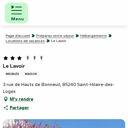
Aller
au
contenu
Menu
principal
Page d’accueil
Préparez votre séjour
Hébergements
Locations de vacances
Le Lavoir
Le Lavoir
MEUBLÉS
MAISON
3 rue de Hauts de Bonneuil, 85240 Saint-Hilaire-des-
Loges
M'y rendre
Partager