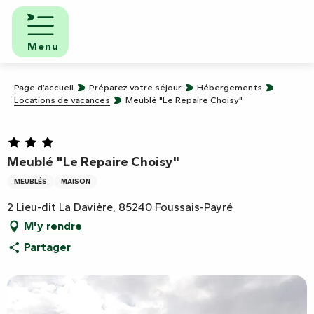
Aller
au
contenu
Menu
principal
Page d’accueil
Préparez votre séjour
Hébergements
Locations de vacances
Meublé "Le Repaire Choisy"
Meublé "Le Repaire Choisy"
MEUBLÉS
MAISON
2 Lieu-dit La Davière, 85240 Foussais-Payré
M'y rendre
Partager