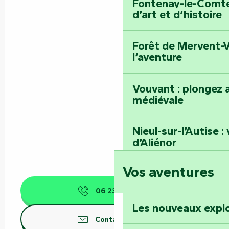
Fontenay-le-Comte 
d’art et d’histoire
Forêt de Mervent-V
l’aventure
Vouvant : plongez a
médiévale
Nieul-sur-l’Autise 
d’Aliénor
Vos aventures
Foussais-Payré : fl
Renaissance
06 23 40 73
▒▒
Les nouveaux expl
Faymoreau : entrez 
Contactez-nous
épopée minière