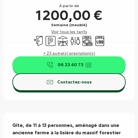
À partir de
1 200,00 €
Semaine (meublé)
Voir tous les tarifs
Entrée indépendante
Parking
Terrasse
Toilettes
Lave linge
Lave vaisselle
+ 23 autre(s) prestation(s)
06 23 40 73
▒▒
Contactez-nous
Description
Gîte, de 11 à 13 personnes, aménagé dans une 
ancienne ferme à la lisière du massif forestier 