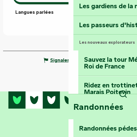
Les gardiens de la 
Langues parlées
Langues parlées
Terre d’étoiles : lev
Les passeurs d'his
Les nouveaux explorateurs
Sauvez la tour Mé
Signaler une erreur
Roi de France
Ridez en trottine
Marais Poitevin
Rech
Randonnées
Embarquez pour u
Planétarium
Randonnées pédes
Explorez Fontena