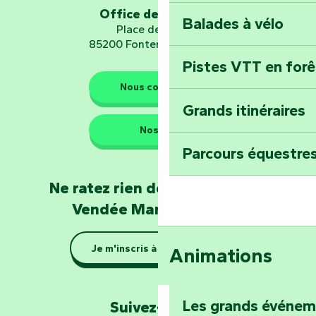
d’orientation « L
Office de tourisme
Balades à vélo
Place de Verdun
85200 Fontenay-le-Comte
Pistes VTT en for
Les gardiens de la nature
Nous contacter
Grands itinéraires
Emportez un fra
Nos QG
Poitevin : Les Dr
Parcours équestres
Devenez soigneur
Ne ratez rien de l'actualité en
de Mervent
Vendée Marais Poitevin
Se la couler douc
Je m'inscris à la newsletter
Animations
barque dans le Ma
Explorez la colli
Les grands événe
Suivez-nous !