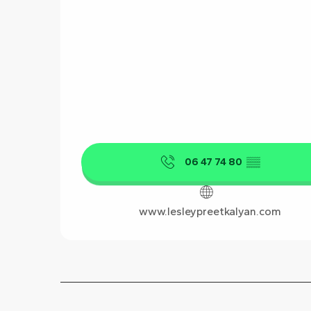
06 47 74 80
▒▒
www.lesleypreetkalyan.com