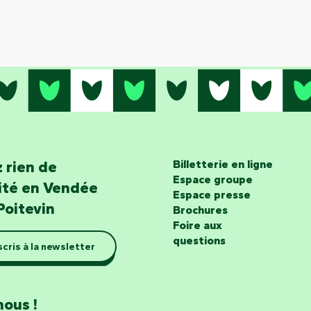
 rien de
Billetterie en ligne
Espace groupe
lité en Vendée
Espace presse
Poitevin
Brochures
Foire aux
questions
scris à la newsletter
nous !