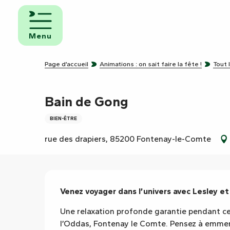
Aller
au
mbres
contenu
ôtes
Menu
principal
pings
Page d’accueil
Animations : on sait faire la fête !
Tout 
s de
ping-
Bain de Gong
BIEN-ÊTRE
rue des drapiers, 85200 Fontenay-le-Comte
Description
Venez voyager dans l’univers avec Lesley e
Une relaxation profonde garantie pendant ce
l’Oddas, Fontenay le Comte. Pensez à emmene