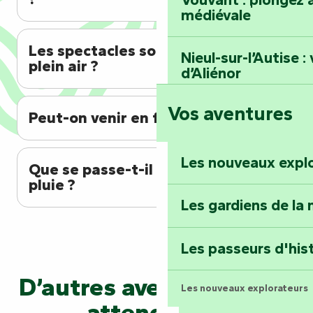
médiévale
Les spectacles sont-ils en
Nieul-sur-l’Autise 
plein air ?
d’Aliénor
Vos aventures
Foussais-Payré : fl
Peut-on venir en famille ?
Renaissance
Les nouveaux expl
Que se passe-t-il en cas de
Faymoreau : entrez 
pluie ?
épopée minière
Les gardiens de la 
Terre d’étoiles : lev
Les passeurs d'his
D’autres aventures vous
Les nouveaux explorateurs
attendent…