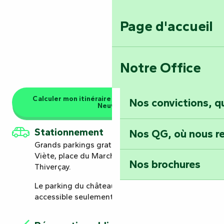
Page d'accueil
Notre Office
Calculer mon itinéraire au Château de Terre-
Nos convictions, 
Neuve
Stationnement
Nos QG, où nous re
Grands parkings gratuit à 800 mètres : place
Viète, place du Marché aux Herbes et place
Nos brochures
Thiverçay.
Le parking du château de Terre-Neuve est
accessible seulement aux PMR et officiels.