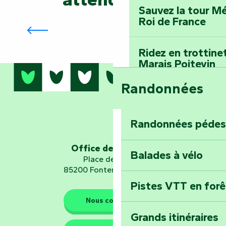
Sauvez la tour Mé
Saison culturelle René Cassin – La
Roi de France
Gare
Ridez en trottine
Marais Poitevin
Randonnées
Embarquez pour u
Planétarium
Randonnées pédes
Explorez Fontena
d’orientation « L
Office de tourisme
Balades à vélo
Place de Verdun
85200 Fontenay-le-Comte
Pistes VTT en for
Les gardiens de la nature
Nous contacter
Grands itinéraires