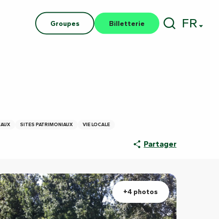
FR
Groupes
Billetterie
Recherch
CAUX
SITES PATRIMONIAUX
VIE LOCALE
Partager
+4 photos