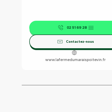
02 51 69 28
▒▒
Contactez-nous
www.lafermedumaraispoitevin.fr