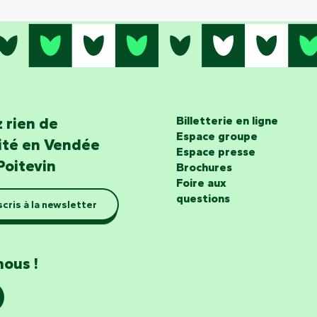
 rien de
Billetterie en ligne
Espace groupe
lité en Vendée
Espace presse
Poitevin
Brochures
Foire aux
questions
scris à la newsletter
nous !