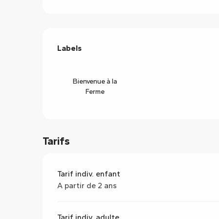
Offres de prestations
Labels
Labels
Bienvenue à la
Ferme
Tarifs
Tarif indiv. enfant
A partir de 2 ans
Tarif indiv. adulte