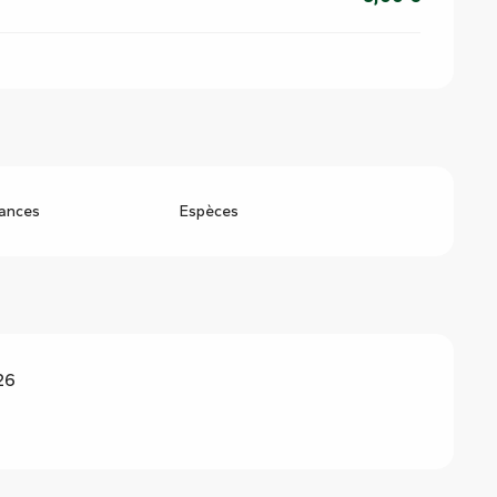
ances
Espèces
26