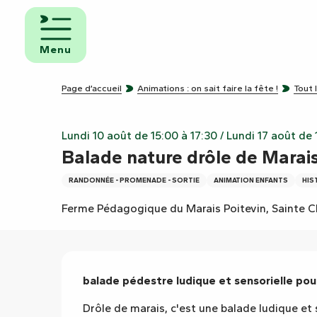
Aller
au
mbres
contenu
ôtes
Menu
principal
pings
Page d’accueil
Animations : on sait faire la fête !
Tout 
s de
ping-
Lundi 10 août de 15:00 à 17:30 / Lundi 17 août de 15
Balade nature drôle de Marai
RANDONNÉE - PROMENADE - SORTIE
ANIMATION ENFANTS
HIS
Ferme Pédagogique du Marais Poitevin, Sainte C
Description
balade pédestre ludique et sensorielle pour
Drôle de marais, c'est une balade ludique et s