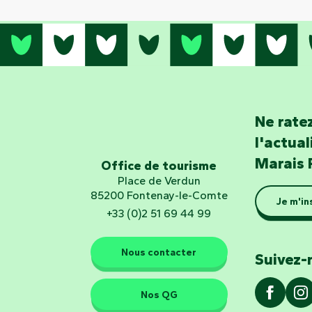
Ne ratez
l'actua
Marais 
Office de tourisme
Place de Verdun
85200 Fontenay-le-Comte
Je m'in
+33 (0)2 51 69 44 99
Nous contacter
Suivez-
Nos QG