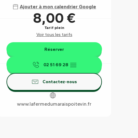
Ajouter à mon calendrier Google
8,00 €
Tarif plein
Voir tous les tarifs
Réserver
02 51 69 28
▒▒
Contactez-nous
www.lafermedumaraispoitevin.fr