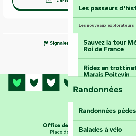
Terre d’étoiles : lev
Contactez-nous
Les passeurs d'his
Les nouveaux explorateurs
Sauvez la tour Mé
Signaler une erreur
Roi de France
Ridez en trottine
Marais Poitevin
Randonnées
Embarquez pour u
Planétarium
Randonnées pédes
Explorez Fontena
d’orientation « L
Office de tourisme
Balades à vélo
Place de Verdun