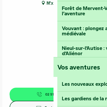
M'y rendre
Forêt de Mervent-V
l’aventure
Vouvant : plongez a
médiévale
Nieul-sur-l’Autise 
d’Aliénor
Vos aventures
Foussais-Payré : fl
Renaissance
Les nouveaux expl
Faymoreau : entrez 
épopée minière
02 51 69 44
▒▒
Les gardiens de la 