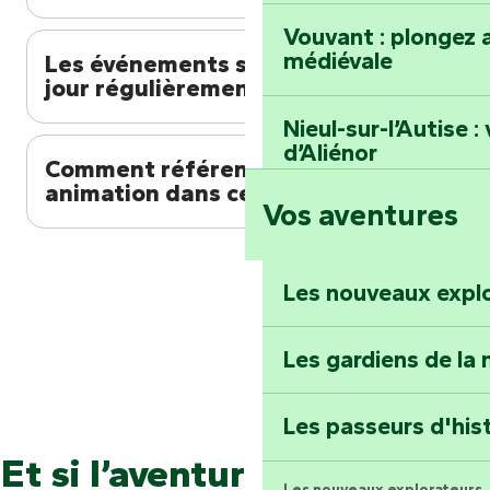
Vouvant : plongez a
médiévale
Les événements sont-ils mis à
jour régulièrement ?
Nieul-sur-l’Autise 
d’Aliénor
Comment référencer mon
animation dans cet agenda ?
Vos aventures
Foussais-Payré : fl
Renaissance
Les nouveaux expl
Faymoreau : entrez 
épopée minière
Les gardiens de la 
Terre d’étoiles : lev
Les passeurs d'his
Et si l’aventure continuait ?
Les nouveaux explorateurs