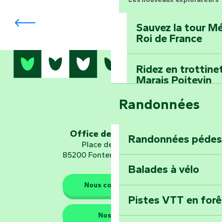
Festival Les Arts par Nature
Sauvez la tour Mé
Roi de France
Ridez en trottine
Marais Poitevin
Randonnées
Embarquez pour u
Planétarium
Office de tourisme
Randonnées pédes
Place de Verdun
Explorez Fontena
85200 Fontenay-le-Comte
d’orientation « L
Balades à vélo
Nous contacter
Pistes VTT en for
Les gardiens de la nature
Nos QG