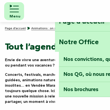
Aller
au
contenu
Menu
Page d'accueil
principal
Page d’accueil
Animations : on sait faire la fête !
Tout l’agenda
Notre Office
Tout l’agenda
Nos convictions, 
Envie de vivre une aventure aujourd’hui, ce week-end
ou pendant vos vacances ? Vous êtes au bon endroit.
Nos QG, où nous re
Concerts, festivals, marchés, spectacles, visites
guidées, animations nature ou rendez-vous
insolites… en Vendée Marais Poitevin, il se passe
Nos brochures
toujours quelque chose. Ici, chaque événement est
une nouvelle mission à relever, une expérience à
partager, un moment à vivre pleinement.