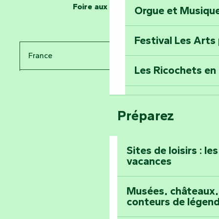
Foire aux questions
Orgue et Musiqu
Partez en mission
Tous des Héros »
Festival Les Arts
Percez les mystè
France
Donjon des Secre
Les Ricochets en 
Pays de la Loire
Voyagez dans le 
Festival d'astro
Bang
Vendée
Préparez
Prenez-en plein l
Maillezais
Sites de loisirs : l
vacances
Tout l'agenda
Montez au sommet
Musées, châteaux, 
conteurs de légen