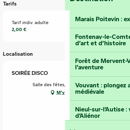
Tarifs
Marais Poitevin : e
Tarif indiv. adulte
2,00 €
Fontenay-le-Comte 
d’art et d’histoire
Localisation
Forêt de Mervent-V
l’aventure
SOIRÉE DISCO
Vouvant : plongez a
Salle des fêtes, 85420 Damvix
médiévale
M'y rendre
Nieul-sur-l’Autise 
d’Aliénor