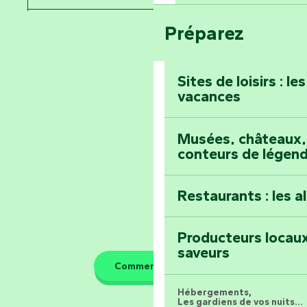
Voyagez dans le 
Festival d'astro
Bang
Préparez
Pays de la Loire
Prenez-en plein l
Vendée
Maillezais
Sites de loisirs : l
vacances
Tout l'agenda
Montez au sommet
Musées, châteaux, 
conteurs de légen
Restaurants : les a
Producteurs locaux
saveurs
Comment venir ?
Hébergements,
Les gardiens de vos nuits...