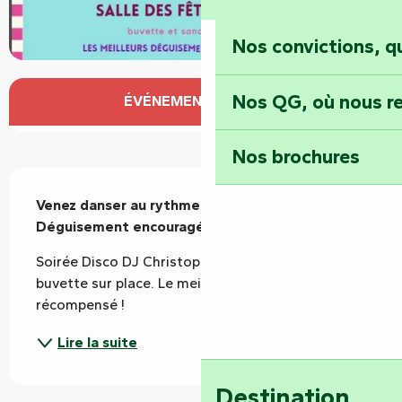
Nos convictions, 
Ouverture et coordonnées
Nos QG, où nous re
ÉVÉNEMENT TERMINÉ
Nos brochures
Description
Venez danser au rythme de la disco ! 
Déguisement encouragé !!
Soirée Disco DJ Christophe. Sandwichs et 
buvette sur place. Le meilleur déguisement sera 
récompensé !
Lire la suite
Destination