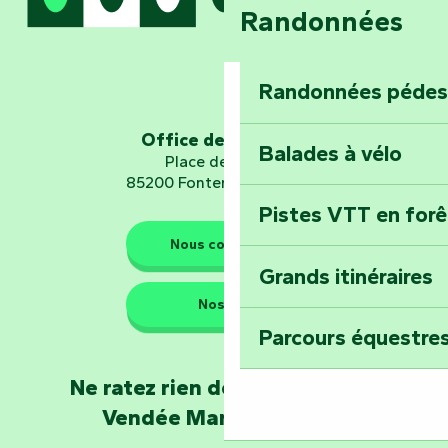
Randonnées
Embarquez pour u
Planétarium
Randonnées pédes
Explorez Fontena
d’orientation « L
Office de tourisme
Balades à vélo
Place de Verdun
85200 Fontenay-le-Comte
Pistes VTT en for
Les gardiens de la nature
Nous contacter
Grands itinéraires
Emportez un fra
Nos QG
Poitevin : Les Dr
Parcours équestres
Devenez soigneur
Ne ratez rien de l'actualité en
de Mervent
Vendée Marais Poitevin