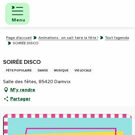
Aller
au
contenu
Menu
principal
Page d’accueil
Animations : on sait faire la fête !
Tout l’agenda
SOIRÉE DISCO
SOIRÉE DISCO
FÊTE POPULAIRE
DANSE
MUSIQUE
VIE LOCALE
Salle des fêtes, 85420 Damvix
M'y rendre
Partager