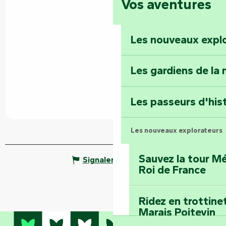
Vos aventures
Foussais-Payré : fl
Renaissance
Les nouveaux expl
Faymoreau : entrez 
épopée minière
Les gardiens de la 
Terre d’étoiles : lev
Les passeurs d'his
Les nouveaux explorateurs
Sauvez la tour Mé
Signaler une erreur
Roi de France
Ridez en trottine
Marais Poitevin