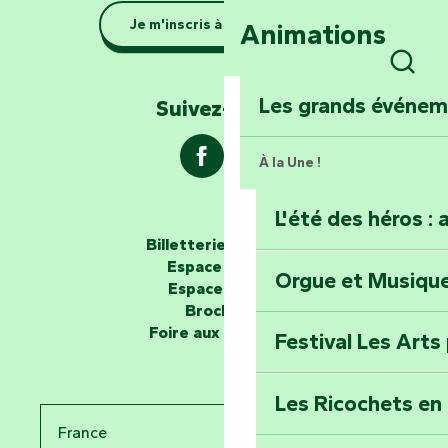
Se la couler douc
Je m'inscris à la newsletter
Animations
barque dans le Ma
Rech
Explorez la colli
Les grands événe
Suivez-nous !
À la Une !
L'été des héros : 
Les passeurs d'histoires
Billetterie en ligne
Espace groupe
Orgue et Musiqu
Partez en mission
Espace presse
Tous des Héros »
Brochures
Foire aux questions
Festival Les Arts
Percez les mystè
Donjon des Secre
Les Ricochets en 
France