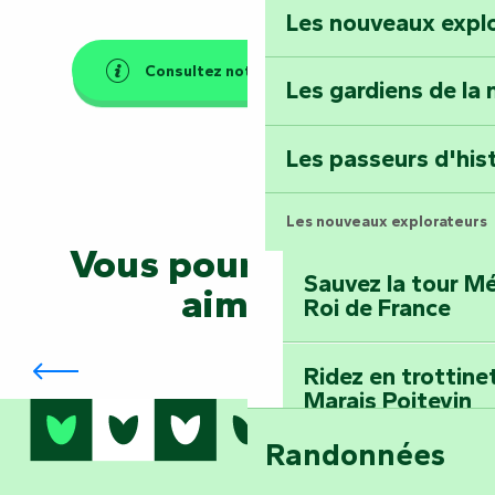
Les nouveaux expl
Faymoreau : entrez 
épopée minière
Consultez notre FAQ générale
Les gardiens de la 
Terre d’étoiles : lev
Les passeurs d'his
Les nouveaux explorateurs
Vous pourriez aussi
Sauvez la tour Mé
aimer...
Roi de France
Jeu de piste en canoë sur le lac de
Mervent
Ridez en trottine
Marais Poitevin
Randonnées
Embarquez pour u
Planétarium