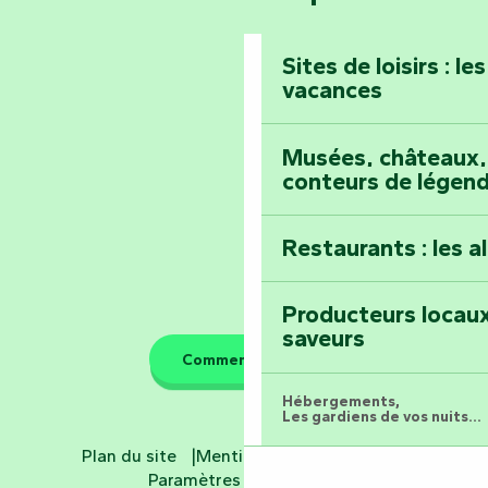
Prenez-en plein l
Vendée
Maillezais
Sites de loisirs : l
vacances
Tout l'agenda
Montez au sommet
Musées, châteaux, 
conteurs de légen
Restaurants : les a
Producteurs locaux
saveurs
Comment venir ?
Hébergements,
Les gardiens de vos nuits...
Plan du site
Mentions légales
CGV
Hôtels
Paramètres des cookies