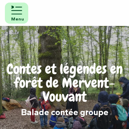
Aller
au
contenu
Menu
principal
Contes et légendes en
forêt de Mervent-
Vouvant
Balade contée groupe