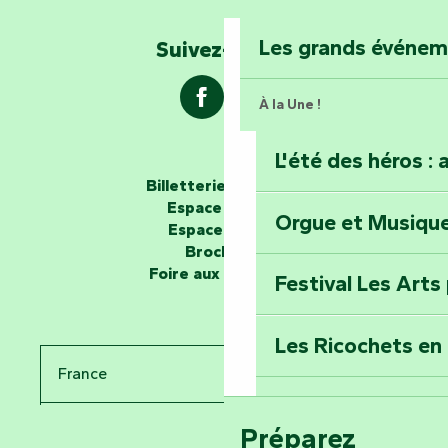
Explorez la colli
Les grands événe
Suivez-nous !
À la Une !
L'été des héros : 
Les passeurs d'histoires
Billetterie en ligne
Espace groupe
Orgue et Musiqu
Partez en mission
Espace presse
Tous des Héros »
Brochures
Foire aux questions
Festival Les Arts
Percez les mystè
Donjon des Secre
Les Ricochets en 
France
Voyagez dans le 
Festival d'astro
Bang
Préparez
Pays de la Loire