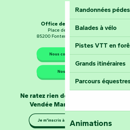
Randonnées pédes
Explorez Fontena
d’orientation « L
Office de tourisme
Balades à vélo
Place de Verdun
85200 Fontenay-le-Comte
Pistes VTT en for
Les gardiens de la nature
Nous contacter
Grands itinéraires
Emportez un fra
Nos QG
Poitevin : Les Dr
Parcours équestres
Devenez soigneur
Ne ratez rien de l'actualité en
de Mervent
Vendée Marais Poitevin
Se la couler douc
Je m'inscris à la newsletter
Animations
barque dans le Ma