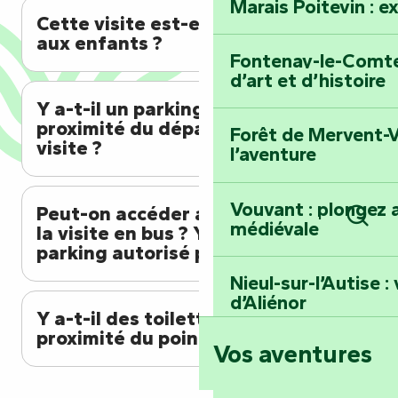
Marais Poitevin : e
Cette visite est-elle adaptée
aux enfants ?
Fontenay-le-Comte 
d’art et d’histoire
Y a-t-il un parking gratuit à
proximité du départ de la
Forêt de Mervent-V
visite ?
l’aventure
Vouvant : plongez a
Peut-on accéder au départ de
médiévale
la visite en bus ? Y a-t-il un
Rech
parking autorisé pour les bus ?
Nieul-sur-l’Autise 
d’Aliénor
Y a-t-il des toilettes à
proximité du point de départ ?
Vos aventures
Foussais-Payré : fl
Renaissance