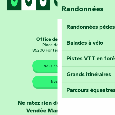
Randonnées
Embarquez pour u
Planétarium
Randonnées pédes
Explorez Fontena
d’orientation « L
Office de tourisme
Balades à vélo
Place de Verdun
85200 Fontenay-le-Comte
Pistes VTT en for
Les gardiens de la nature
Nous contacter
Grands itinéraires
Emportez un fra
Nos QG
Poitevin : Les Dr
Parcours équestres
Devenez soigneur
Ne ratez rien de l'actualité en
de Mervent
Vendée Marais Poitevin