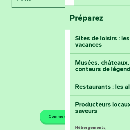
Voyagez dans le 
Festival d'astro
Bang
Préparez
Pays de la Loire
Prenez-en plein l
Vendée
Maillezais
Sites de loisirs : l
vacances
Tout l'agenda
Montez au sommet
Musées, châteaux, 
conteurs de légen
Restaurants : les a
Producteurs locaux
saveurs
Comment venir ?
Hébergements,