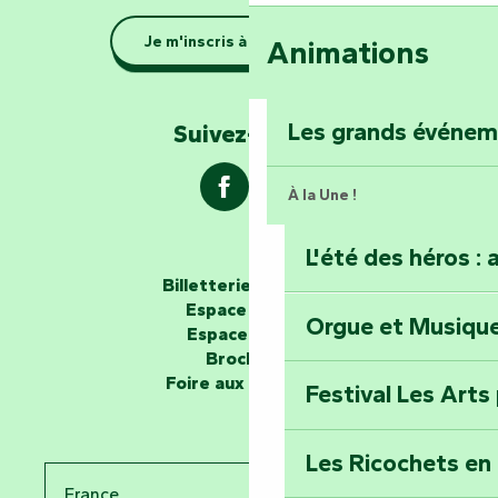
Se la couler douc
Je m'inscris à la newsletter
Animations
barque dans le Ma
Explorez la colli
Les grands événe
Suivez-nous !
À la Une !
L'été des héros : 
Les passeurs d'histoires
Billetterie en ligne
Espace groupe
Orgue et Musiqu
Partez en mission
Espace presse
Tous des Héros »
Brochures
Foire aux questions
Festival Les Arts
Percez les mystè
Donjon des Secre
Les Ricochets en 
France