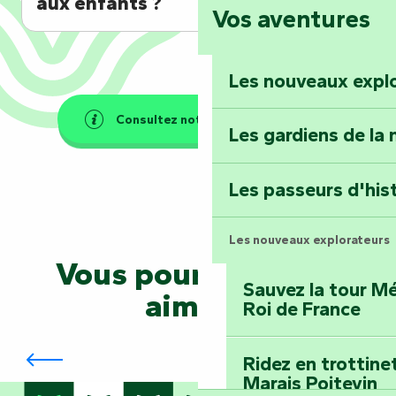
aux enfants ?
Vos aventures
Foussais-Payré : fl
Renaissance
Les nouveaux expl
Faymoreau : entrez 
épopée minière
Consultez notre FAQ générale
Les gardiens de la 
Terre d’étoiles : lev
Les passeurs d'his
Les nouveaux explorateurs
Vous pourriez aussi
Sauvez la tour Mé
aimer...
Roi de France
Donjon de Bazoges-en-Pareds et son
jardin d'inspiration médiévale
Ridez en trottine
Marais Poitevin