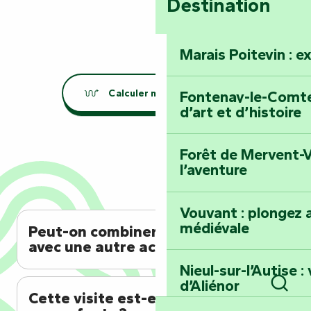
Destination
Marais Poitevin : e
Calculer mon itinéraire
Fontenay-le-Comte 
d’art et d’histoire
Forêt de Mervent-V
l’aventure
Vouvant : plongez a
médiévale
Peut-on combiner cette visite
avec une autre activité ?
Nieul-sur-l’Autise 
d’Aliénor
Cette visite est-elle adaptée
Rech