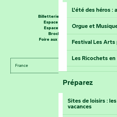
L'été des héros : 
Les passeurs d'histoires
Billetterie en ligne
Espace groupe
Orgue et Musiqu
Partez en mission
Espace presse
Tous des Héros »
Brochures
Foire aux questions
Festival Les Arts
Percez les mystè
Donjon des Secre
Les Ricochets en 
France
Voyagez dans le 
Festival d'astro
Bang
Préparez
Pays de la Loire
Prenez-en plein l
Vendée
Maillezais
Sites de loisirs : l
vacances
Tout l'agenda
Montez au sommet