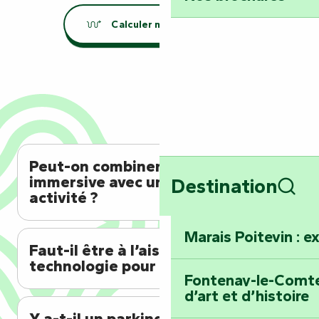
Calculer mon itinéraire
Peut-on combiner cette visite
immersive avec une autre
Destination
activité ?
Rech
Marais Poitevin : e
Faut-il être à l’aise avec la
technologie pour participer ?
Fontenay-le-Comte 
d’art et d’histoire
Y a-t-il un parking gratuit à