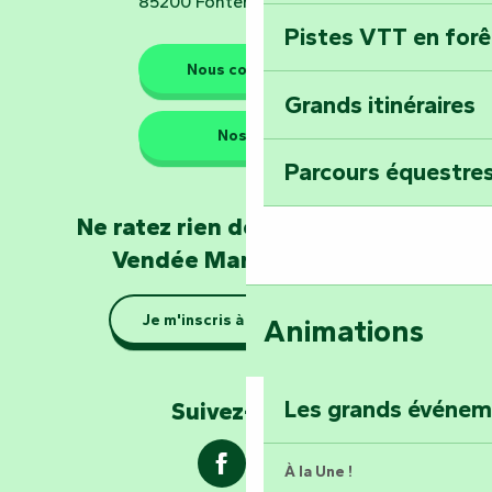
85200 Fontenay-le-Comte
Pistes VTT en for
Les gardiens de la nature
Nous contacter
Grands itinéraires
Emportez un fra
Nos QG
Poitevin : Les Dr
Parcours équestres
Devenez soigneur
Ne ratez rien de l'actualité en
de Mervent
Vendée Marais Poitevin
Se la couler douc
Je m'inscris à la newsletter
Animations
barque dans le Ma
Explorez la colli
Les grands événe
Suivez-nous !
À la Une !