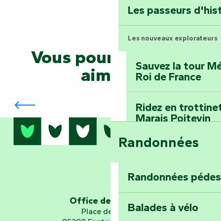
Les passeurs d'his
Les nouveaux explorateurs
Vous pourriez aussi
Sauvez la tour Mé
aimer...
Roi de France
Brasserie La Cibulle
Ridez en trottine
Marais Poitevin
Randonnées
Embarquez pour u
Planétarium
Randonnées pédes
Explorez Fontena
d’orientation « L
Office de tourisme
Balades à vélo
Place de Verdun