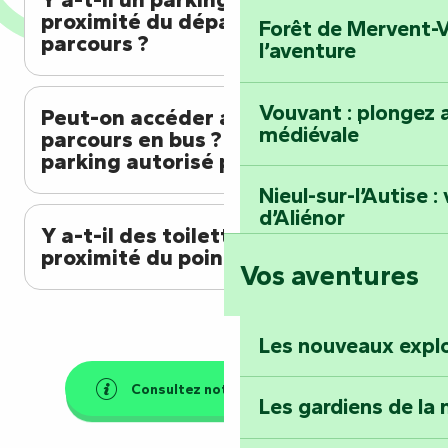
proximité du départ du
Forêt de Mervent-V
parcours ?
l’aventure
Vouvant : plongez a
Peut-on accéder au départ du
médiévale
parcours en bus ? Y a-t-il un
parking autorisé pour les bus ?
Nieul-sur-l’Autise 
d’Aliénor
Y a-t-il des toilettes à
proximité du point de départ ?
Vos aventures
Foussais-Payré : fl
Renaissance
Les nouveaux expl
Faymoreau : entrez 
épopée minière
Consultez notre FAQ générale
Les gardiens de la 
Terre d’étoiles : lev