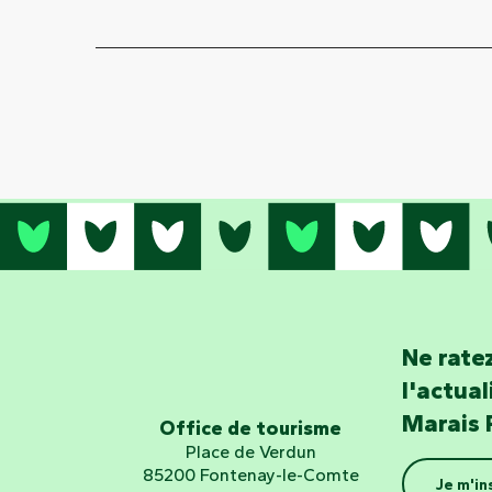
Ne ratez
l'actua
Marais 
Office de tourisme
Place de Verdun
85200 Fontenay-le-Comte
Je m'in