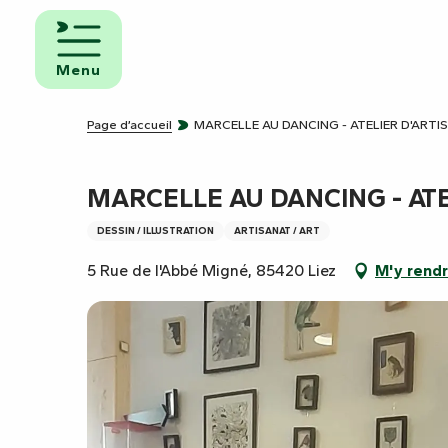
Aller
au
mbres
contenu
ôtes
Menu
principal
pings
Page d’accueil
MARCELLE AU DANCING - ATELIER D'ARTI
s de
ping-
MARCELLE AU DANCING - ATE
DESSIN / ILLUSTRATION
ARTISANAT / ART
5 Rue de l'Abbé Migné, 85420 Liez
M'y rend