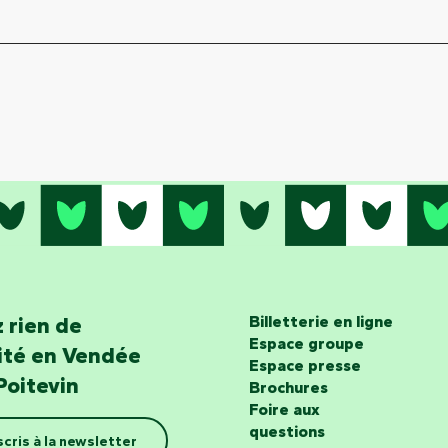
 rien de
Billetterie en ligne
Espace groupe
lité en Vendée
Espace presse
Poitevin
Brochures
Foire aux
questions
scris à la newsletter