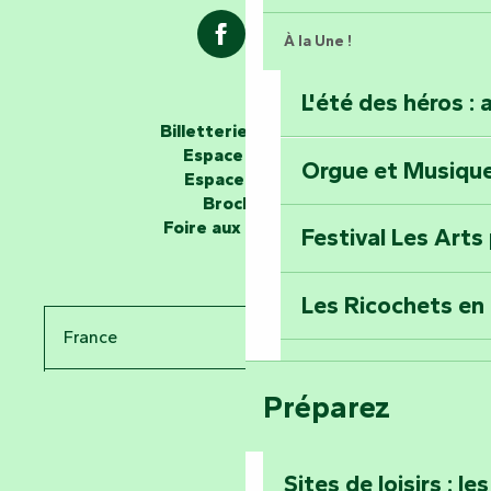
À la Une !
L'été des héros : 
Les passeurs d'histoires
Billetterie en ligne
Espace groupe
Orgue et Musiqu
Partez en mission
Espace presse
Tous des Héros »
Brochures
Foire aux questions
Festival Les Arts
Percez les mystè
Donjon des Secre
Les Ricochets en 
France
Voyagez dans le 
Festival d'astro
Bang
Préparez
Pays de la Loire
Prenez-en plein l
Vendée
Maillezais
Sites de loisirs : l