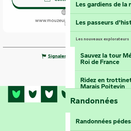
Les gardiens de la 
Terre d’étoiles : lev
www.mouzeuilsaintmartin.fr
Les passeurs d'his
Les nouveaux explorateurs
Sauvez la tour Mé
Signaler une erreur
Roi de France
Ridez en trottine
Marais Poitevin
Randonnées
Embarquez pour u
Planétarium
Randonnées pédes
Explorez Fontena