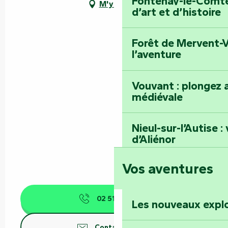
Fontenay-le-Comte 
M'y rendre
d’art et d’histoire
Forêt de Mervent-V
l’aventure
Vouvant : plongez a
médiévale
Nieul-sur-l’Autise 
d’Aliénor
Vos aventures
Foussais-Payré : fl
Renaissance
02 51 28 73
▒▒
Les nouveaux expl
Faymoreau : entrez 
épopée minière
Contactez-nous