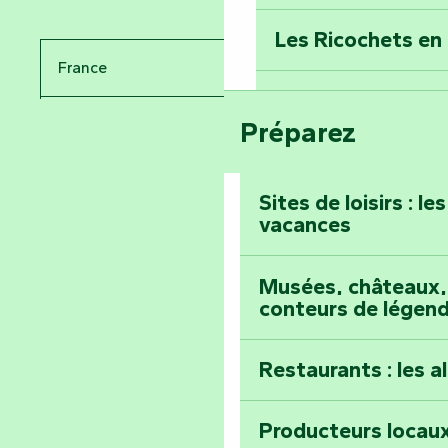
Percez les mystè
Donjon des Secre
Les Ricochets en 
France
Voyagez dans le 
Festival d'astro
Bang
Préparez
Pays de la Loire
Prenez-en plein l
Vendée
Maillezais
Sites de loisirs : l
vacances
Tout l'agenda
Montez au sommet
Musées, châteaux, 
conteurs de légen
Restaurants : les a
Producteurs locaux