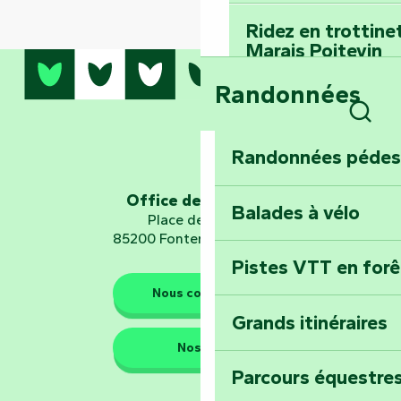
Ridez en trottine
Marais Poitevin
Randonnées
Embarquez pour u
Planétarium
Rech
Randonnées pédes
Explorez Fontena
d’orientation « L
Office de tourisme
Balades à vélo
Place de Verdun
85200 Fontenay-le-Comte
Pistes VTT en for
Les gardiens de la nature
Nous contacter
Grands itinéraires
Emportez un fra
Nos QG
Poitevin : Les Dr
Parcours équestres