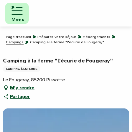
Aller
au
contenu
Menu
principal
Page d’accueil
Préparez votre séjour
Hébergements
Campings
Camping à la ferme "L'écurie de Fougeray"
Camping à la ferme "L'écurie de Fougeray"
CAMPING À LA FERME
Le Fougeray, 85200 Pissotte
M'y rendre
Partager