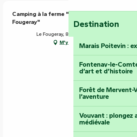
Camping à la ferme "L'écurie de
Fougeray"
Destination
Le Fougeray, 85200 Pissotte
M'y rendre
Marais Poitevin : e
Fontenay-le-Comte 
d’art et d’histoire
Forêt de Mervent-V
l’aventure
Vouvant : plongez a
médiévale