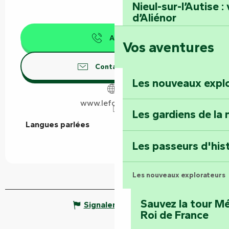
Nieul-sur-l’Autise 
d’Aliénor
Appeler
Vos aventures
Foussais-Payré : fl
Renaissance
Contactez-nous
Les nouveaux expl
Faymoreau : entrez 
épopée minière
www.lefougeray.fr
Les gardiens de la 
Langues parlées
Langues parlées
Terre d’étoiles : lev
Les passeurs d'his
Les nouveaux explorateurs
Sauvez la tour Mé
Signaler une erreur
Roi de France