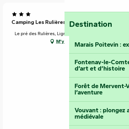
Camping Les Rulières
Destination
Le pré des Rulières, Ligné, 85570 Saint-Valérien
M'y rendre
Marais Poitevin : e
Fontenay-le-Comte 
d’art et d’histoire
Forêt de Mervent-V
l’aventure
Vouvant : plongez a
médiévale