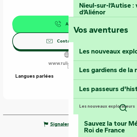
Nieul-sur-l’Autise 
d’Aliénor
Appeler
Vos aventures
Foussais-Payré : fl
Renaissance
Contactez-nous
Les nouveaux expl
Faymoreau : entrez 
épopée minière
www.rulieres.com
Les gardiens de la 
Langues parlées
Langues parlées
Terre d’étoiles : lev
Les passeurs d'his
Les nouveaux explorateurs
Rech
Sauvez la tour Mé
Signaler une erreur
Roi de France