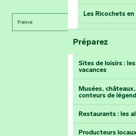
Percez les mystè
Donjon des Secre
Les Ricochets en 
France
Voyagez dans le 
Festival d'astro
Bang
Préparez
Pays de la Loire
Prenez-en plein l
Vendée
Maillezais
Sites de loisirs : l
vacances
Tout l'agenda
Montez au sommet
Musées, châteaux, 
conteurs de légen
Restaurants : les a
Producteurs locaux