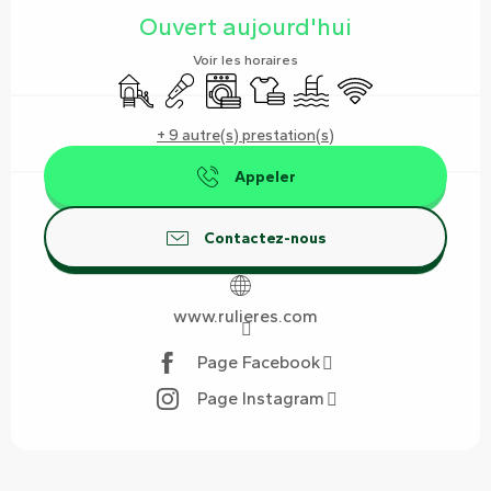
Ouvert aujourd'hui
Voir les horaires
Jeux pour enfants / Espace jeux
Animation
Lave linge
Draps et linge
Piscine
WiFi
+ 9 autre(s) prestation(s)
Appeler
Contactez-nous
www.rulieres.com
Page Facebook
Page Instagram