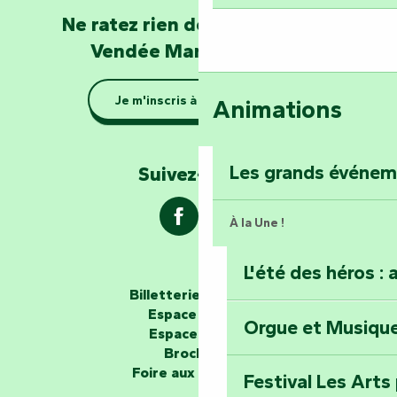
Devenez soigneur
Ne ratez rien de l'actualité en
de Mervent
Vendée Marais Poitevin
Se la couler douc
Je m'inscris à la newsletter
Animations
barque dans le Ma
Explorez la colli
Les grands événe
Suivez-nous !
À la Une !
L'été des héros : 
Les passeurs d'histoires
Billetterie en ligne
Espace groupe
Orgue et Musiqu
Partez en mission
Espace presse
Tous des Héros »
Brochures
Foire aux questions
Festival Les Arts