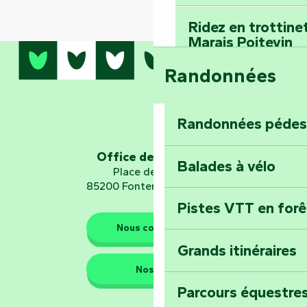
Ridez en trottine
Marais Poitevin
Randonnées
Embarquez pour u
Planétarium
Randonnées pédes
Explorez Fontena
d’orientation « L
Office de tourisme
Balades à vélo
Place de Verdun
85200 Fontenay-le-Comte
Pistes VTT en for
Les gardiens de la nature
Nous contacter
Grands itinéraires
Emportez un fra
Nos QG
Poitevin : Les Dr
Parcours équestres