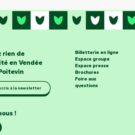
 rien de
Billetterie en ligne
Espace groupe
lité en Vendée
Espace presse
Poitevin
Brochures
Foire aux
questions
scris à la newsletter
nous !