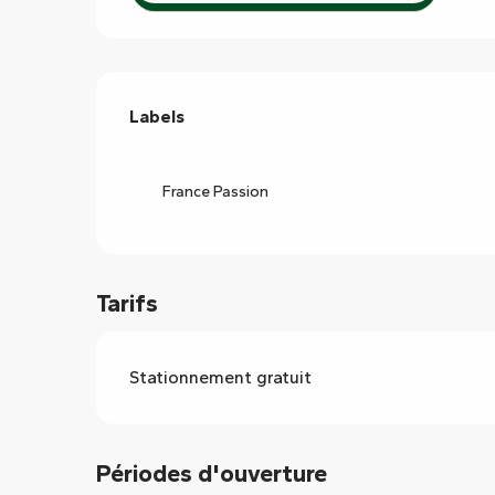
Offres de prestations
Labels
Labels
France Passion
Tarifs
Stationnement gratuit
Périodes d'ouverture