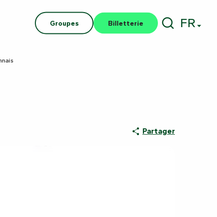
FR
Groupes
Billetterie
Recherch
nnais
Partager