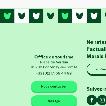
Ne ratez
l'actua
Marais 
Office de tourisme
Place de Verdun
85200 Fontenay-le-Comte
Je m'in
+33 (0)2 51 69 44 99
Nous contacter
Suivez-
Nos QG