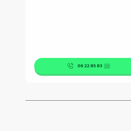
06 22 85 83
▒▒