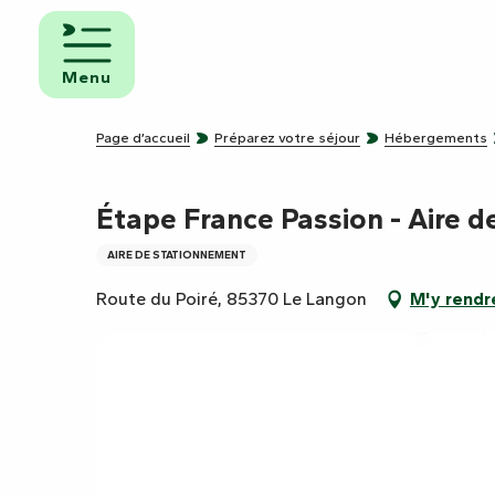
Aller
au
mbres
contenu
ôtes
Menu
principal
pings
Page d’accueil
Préparez votre séjour
Hébergements
s de
ping-
Étape France Passion - Aire d
AIRE DE STATIONNEMENT
Route du Poiré, 85370 Le Langon
M'y rendr