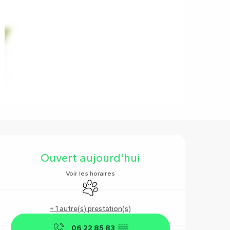
Ouverture et coordonnées
Ouvert aujourd'hui
Voir les horaires
Animaux acceptés
+ 1 autre(s) prestation(s)
06 22 85 83
▒▒