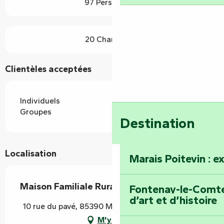
97 Personne(s)
20 Chambre(s)
Clientèles acceptées
Individuels
Groupes
Destination
Localisation
Marais Poitevin : e
Maison Familiale Rurale de Mouilleron
Fontenay-le-Comte 
d’art et d’histoire
10 rue du pavé, 85390 Mouilleron-Saint-Germain
M'y rendre