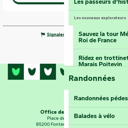
Les passeurs d'his
Les nouveaux explorateurs
Sauvez la tour Mé
Signaler une erreur
Roi de France
Ridez en trottine
Marais Poitevin
Randonnées
Embarquez pour u
Planétarium
Randonnées pédes
Explorez Fontena
d’orientation « L
Office de tourisme
Balades à vélo
Place de Verdun
85200 Fontenay-le-Comte