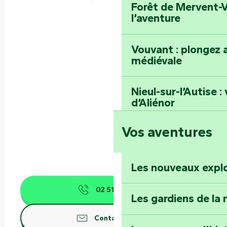
Forêt de Mervent-V
l’aventure
Vouvant : plongez a
médiévale
Nieul-sur-l’Autise 
d’Aliénor
Vos aventures
Foussais-Payré : fl
Renaissance
Les nouveaux expl
Faymoreau : entrez 
épopée minière
02 51 00 30
▒▒
Les gardiens de la 
Terre d’étoiles : lev
Contactez-nous