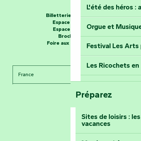
L'été des héros : 
Les passeurs d'histoires
Billetterie en ligne
Espace groupe
Orgue et Musiqu
Partez en mission
Espace presse
Tous des Héros »
Brochures
Foire aux questions
Festival Les Arts
Percez les mystè
Donjon des Secre
Les Ricochets en 
France
Voyagez dans le 
Festival d'astro
Bang
Préparez
Pays de la Loire
Prenez-en plein l
Vendée
Maillezais
Sites de loisirs : l
vacances
Tout l'agenda
Montez au sommet