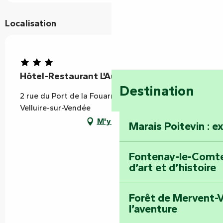
Localisation
Hôtel-Restaurant L'Auberge de la Rivière
Destination
2 rue du Port de la Fouarne, Velluire, 85770 Les
Velluire-sur-Vendée
M'y rendre
Marais Poitevin : e
Fontenay-le-Comte 
d’art et d’histoire
Forêt de Mervent-V
l’aventure