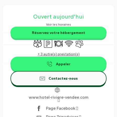
Ouverture et coordonnées
Ouvert aujourd'hui
Voir les horaires
Réservez votre hébergement
Salle de réunion
Parking
Restaurant
WiFi
Animaux acceptés
+ 3 autre(s) prestation(s)
Appeler
Contactez-nous
www.hotel-riviere-vendee.com
Page Facebook
Page Tripadvisor