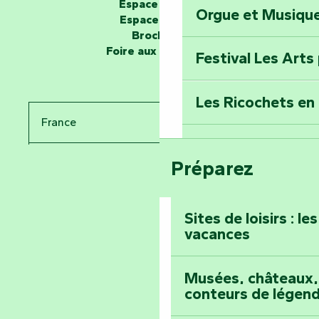
Espace groupe
Orgue et Musiqu
Partez en mission
Espace presse
Tous des Héros »
Brochures
Foire aux questions
Festival Les Arts
Percez les mystè
Donjon des Secre
Les Ricochets en 
France
Voyagez dans le 
Festival d'astro
Bang
Préparez
Pays de la Loire
Prenez-en plein l
Vendée
Maillezais
Sites de loisirs : l
vacances
Tout l'agenda
Montez au sommet
Musées, châteaux, 
conteurs de légen