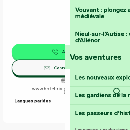
Vouvant : plongez a
médiévale
Nieul-sur-l’Autise 
d’Aliénor
Appeler
Vos aventures
Foussais-Payré : fl
Renaissance
Contactez-nous
Les nouveaux expl
Faymoreau : entrez 
épopée minière
www.hotel-riviere-vendee.com
Les gardiens de la 
Rech
Langues parlées
Langues parlées
Terre d’étoiles : lev
Les passeurs d'his
Les nouveaux explorateurs