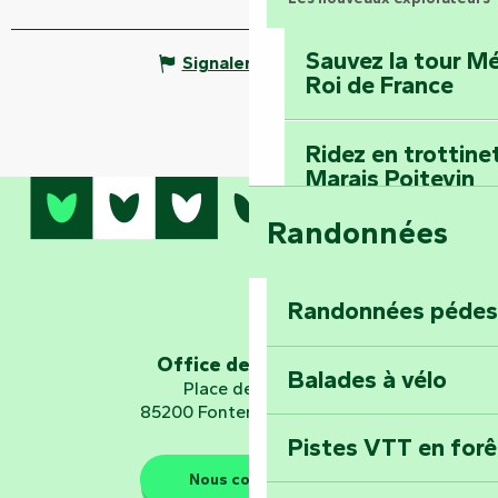
Sauvez la tour Mé
Signaler une erreur
Roi de France
Ridez en trottine
Marais Poitevin
Randonnées
Embarquez pour u
Planétarium
Randonnées pédes
Explorez Fontena
d’orientation « L
Office de tourisme
Balades à vélo
Place de Verdun
85200 Fontenay-le-Comte
Pistes VTT en for
Les gardiens de la nature
Nous contacter