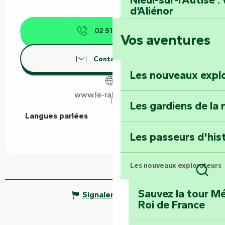
d’Aliénor
02 51 69 86
▒▒
Vos aventures
Foussais-Payré : fl
Renaissance
Contactez-nous
Les nouveaux expl
Faymoreau : entrez 
épopée minière
www.le-rabelais.com
Les gardiens de la 
Langues parlées
Langues parlées
Terre d’étoiles : lev
Les passeurs d'his
Les nouveaux explorateurs
Rech
Sauvez la tour Mé
Signaler une erreur
Roi de France