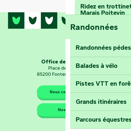
Ridez en trottine
Marais Poitevin
Randonnées
Embarquez pour u
Planétarium
Randonnées pédes
Explorez Fontena
d’orientation « L
Office de tourisme
Balades à vélo
Place de Verdun
85200 Fontenay-le-Comte
Pistes VTT en for
Les gardiens de la nature
Nous contacter
Grands itinéraires
Emportez un fra
Nos QG
Poitevin : Les Dr
Parcours équestres