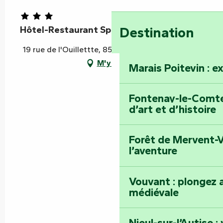
Hôtel-Restaurant Spa Le Rabelais
Destination
19 rue de l'Ouillettte, 85200 Fontenay-le-Comte
M'y rendre
Marais Poitevin : e
Fontenay-le-Comte 
d’art et d’histoire
Forêt de Mervent-V
l’aventure
Vouvant : plongez a
médiévale
Nieul-sur-l’Autise 