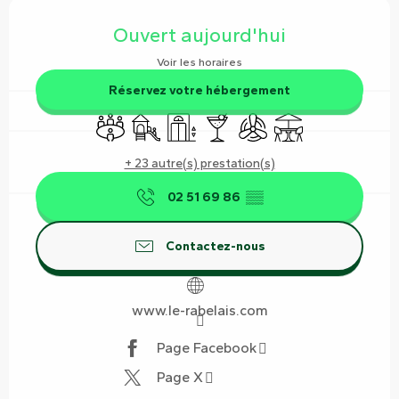
Ouverture et coordonnées
Ouvert aujourd'hui
Voir les horaires
Réservez votre hébergement
Salle de réunion
Jeux pour enfants / Espace jeux
Ascenseur
Bar / Buvette
Air conditionné
Terrasse
+ 23 autre(s) prestation(s)
02 51 69 86
▒▒
Contactez-nous
www.le-rabelais.com
Page Facebook
Page X