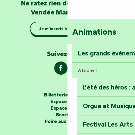
Devenez soigneur
Ne ratez rien de l'actualité en
de Mervent
Vendée Marais Poitevin
Se la couler douc
Je m'inscris à la newsletter
Animations
barque dans le Ma
Explorez la colli
Les grands événe
Suivez-nous !
À la Une !
L'été des héros : 
Les passeurs d'histoires
Billetterie en ligne
Espace groupe
Orgue et Musiqu
Partez en mission
Espace presse
Tous des Héros »
Brochures
Foire aux questions
Festival Les Arts
Percez les mystè