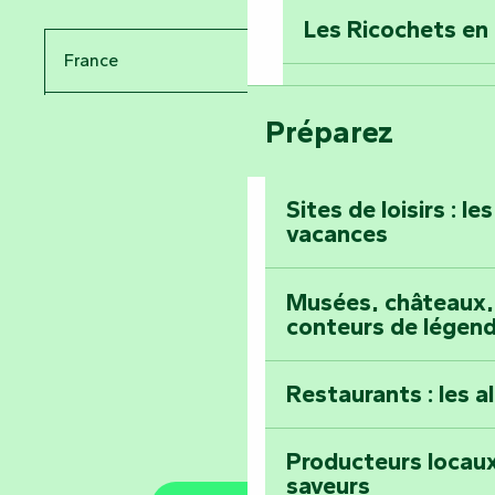
Donjon des Secre
Les Ricochets en 
France
Voyagez dans le 
Festival d'astro
Bang
Préparez
Pays de la Loire
Prenez-en plein l
Vendée
Maillezais
Sites de loisirs : l
vacances
Tout l'agenda
Montez au sommet
Musées, châteaux, 
conteurs de légen
Restaurants : les a
Producteurs locaux
saveurs