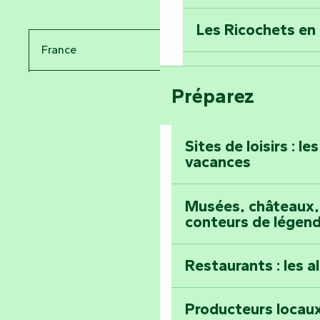
Percez les mystè
Donjon des Secre
Les Ricochets en 
France
Voyagez dans le 
Festival d'astro
Bang
Pays de la Loire
Préparez
Prenez-en plein l
Vendée
Maillezais
Sites de loisirs : l
vacances
Tout l'agenda
Montez au sommet
Musées, châteaux, 
conteurs de légen
Restaurants : les a
Producteurs locaux