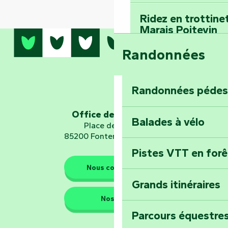
Ridez en trottine
Marais Poitevin
Randonnées
Embarquez pour u
Planétarium
Randonnées pédes
Explorez Fontena
d’orientation « L
Office de tourisme
Balades à vélo
Place de Verdun
85200 Fontenay-le-Comte
Pistes VTT en for
Les gardiens de la nature
Nous contacter
Grands itinéraires
Emportez un fra
Nos QG
Poitevin : Les Dr
Parcours équestres