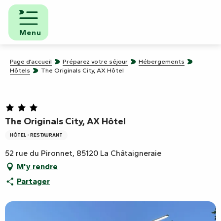
Aller
au
contenu
Menu
principal
Page d’accueil
Préparez votre séjour
Hébergements
Hôtels
The Originals City, AX Hôtel
The Originals City, AX Hôtel
HÔTEL - RESTAURANT
52 rue du Pironnet, 85120 La Châtaigneraie
M'y rendre
Partager