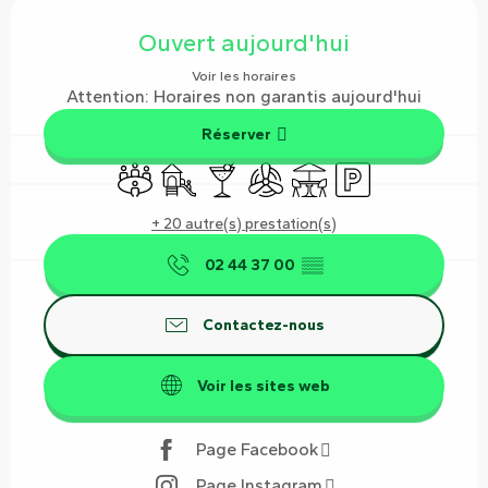
Ouverture et coordonnées
Ouvert aujourd'hui
Voir les horaires
Attention: Horaires non garantis aujourd'hui
Réserver
Salle de réunion
Jeux pour enfants / Espace jeux
Bar / Buvette
Air conditionné
Terrasse
Parking
+ 20 autre(s) prestation(s)
02 44 37 00
▒▒
Contactez-nous
Voir les sites web
Page Facebook
Page Instagram