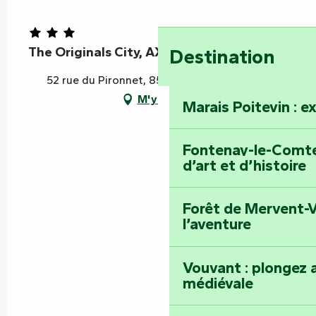
The Originals City, AX Hôtel
Destination
52 rue du Pironnet, 85120 La Châtaigneraie
M'y rendre
Marais Poitevin : e
Fontenay-le-Comte 
d’art et d’histoire
Forêt de Mervent-V
l’aventure
Vouvant : plongez a
médiévale