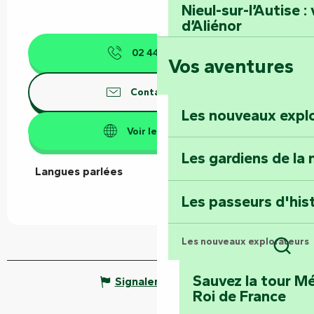
Nieul-sur-l’Autise 
d’Aliénor
02 44 37 00
▒▒
Vos aventures
Foussais-Payré : fl
Renaissance
Contactez-nous
Les nouveaux expl
Faymoreau : entrez 
Voir les sites web
épopée minière
Les gardiens de la 
Langues parlées
Langues parlées
Terre d’étoiles : lev
Les passeurs d'his
Les nouveaux explorateurs
Rech
Sauvez la tour Mé
Signaler une erreur
Roi de France