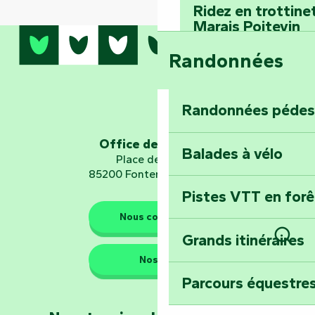
Ridez en trottine
Marais Poitevin
Randonnées
Embarquez pour u
Planétarium
Randonnées pédes
Explorez Fontena
d’orientation « L
Office de tourisme
Balades à vélo
Place de Verdun
85200 Fontenay-le-Comte
Pistes VTT en for
Les gardiens de la nature
Nous contacter
Grands itinéraires
Rech
Emportez un fra
Nos QG
Poitevin : Les Dr
Parcours équestres
Devenez soigneur