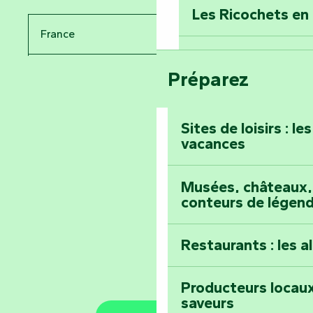
Donjon des Secre
Les Ricochets en 
France
Voyagez dans le 
Festival d'astro
Bang
Préparez
Pays de la Loire
Prenez-en plein l
Vendée
Maillezais
Sites de loisirs : l
vacances
Tout l'agenda
Montez au sommet
Musées, châteaux, 
conteurs de légen
Restaurants : les a
Producteurs locaux
saveurs