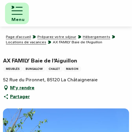
Aller
au
contenu
Menu
principal
Page d’accueil
Préparez votre séjour
Hébergements
Locations de vacances
AX FAMILY Baie de l'Aiguillon
AX FAMILY Baie de l'Aiguillon
MEUBLÉS
BUNGALOW
CHALET
MAISON
52 Rue du Pironnet, 85120 La Châtaigneraie
M'y rendre
Partager