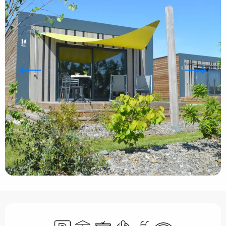
Ouverture et coordonnées
Parking
Terrasse
Télévision
Air conditionné
Piscine
WiFi