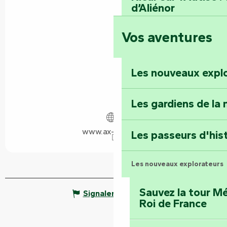
d’Aliénor
Vos aventures
Foussais-Payré : fl
Renaissance
Les nouveaux expl
Faymoreau : entrez 
épopée minière
Les gardiens de la 
Terre d’étoiles : lev
www.ax-family.fr
Les passeurs d'his
Les nouveaux explorateurs
Sauvez la tour Mé
Signaler une erreur
Roi de France