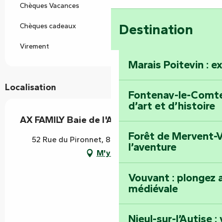
Chèques Vacances
Destination
Chèques cadeaux
Virement
Marais Poitevin : e
Localisation
Fontenay-le-Comte 
d’art et d’histoire
AX FAMILY Baie de l'Aiguillon
Forêt de Mervent-V
52 Rue du Pironnet, 85120 La Châtaigneraie
l’aventure
M'y rendre
Vouvant : plongez a
médiévale
Nieul-sur-l’Autise 