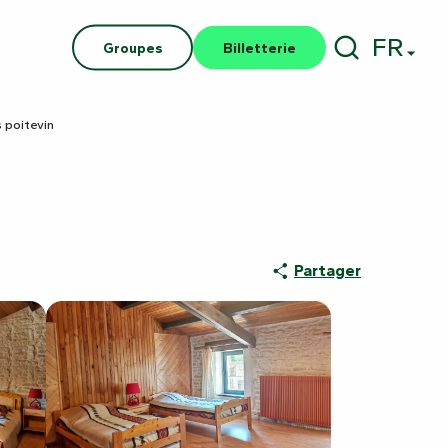
FR
Groupes
Billetterie
Recherch
s poitevin
Partager