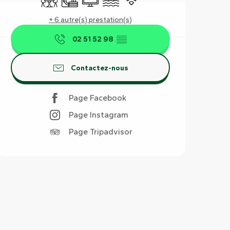
+ 6 autre(s) prestation(s)
02 51 52 98
▒▒
Contactez-nous
Page Facebook
Page Instagram
Page Tripadvisor