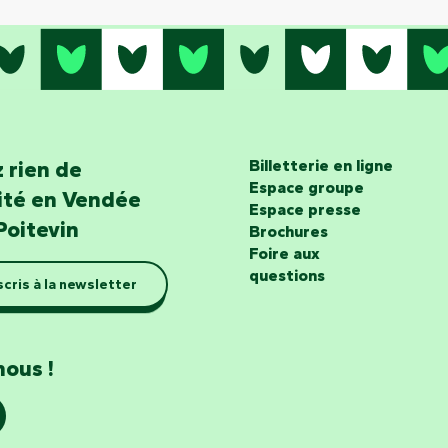
 rien de
Billetterie en ligne
Espace groupe
lité en Vendée
Espace presse
Poitevin
Brochures
Foire aux
questions
scris à la newsletter
nous !