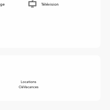
nge
Télévision
Locations
CléVacances