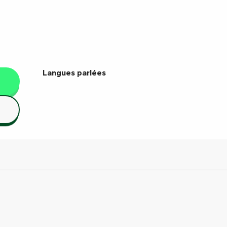
Langues parlées
Langues parlées