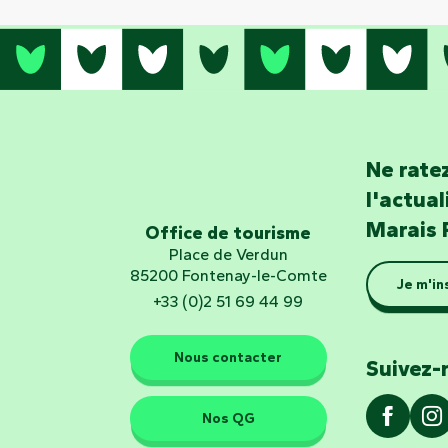
Ne ratez
l'actua
Marais 
Office de tourisme
Place de Verdun
85200 Fontenay-le-Comte
Je m'in
+33 (0)2 51 69 44 99
Nous contacter
Suivez-
Nos QG