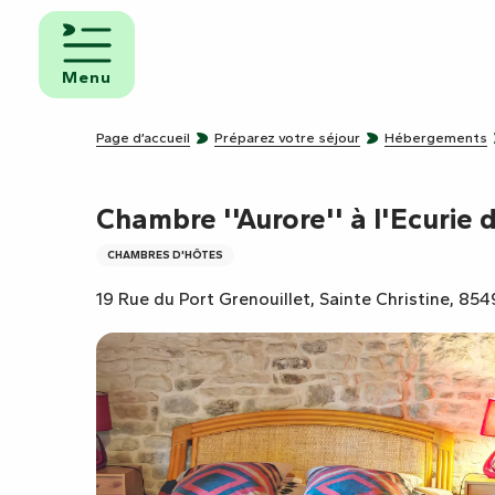
Aller
au
mbres
contenu
ôtes
Menu
principal
pings
Page d’accueil
Préparez votre séjour
Hébergements
s de
ping-
Chambre ''Aurore'' à l'Ecurie 
CHAMBRES D'HÔTES
19 Rue du Port Grenouillet, Sainte Christine, 85