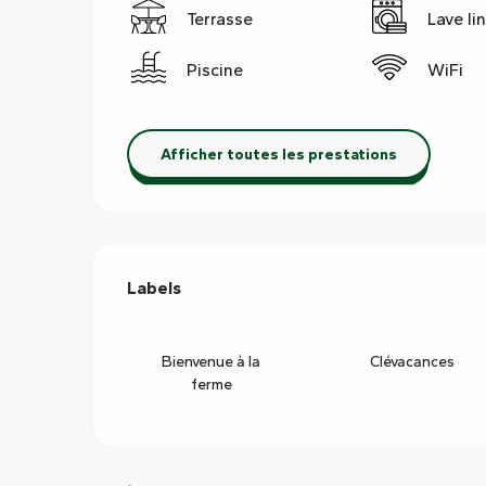
Terrasse
Lave li
Piscine
WiFi
Afficher toutes les prestations
Offres de prestations
Labels
Labels
Bienvenue à la
Clévacances
ferme