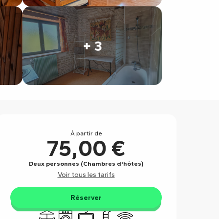
+ 3
Ouverture et coordonnées
À partir de
75,00 €
Deux personnes (Chambres d'hôtes)
Voir tous les tarifs
Réserver
Terrasse
Lave linge
Télévision
Piscine
WiFi