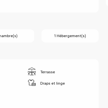
Chambre(s)
1 Hébergement(s)
g
Terrasse
Draps et linge