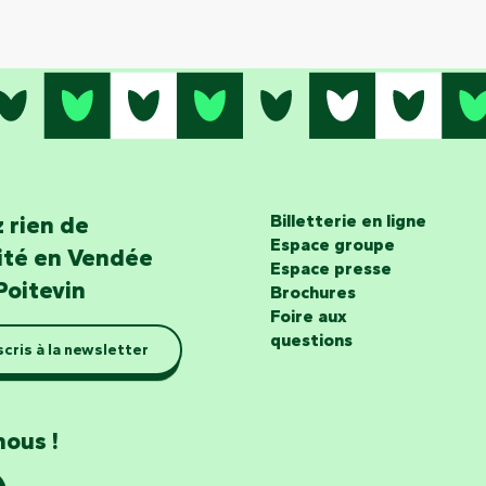
 rien de
Billetterie en ligne
Espace groupe
lité en Vendée
Espace presse
Poitevin
Brochures
Foire aux
questions
scris à la newsletter
nous !