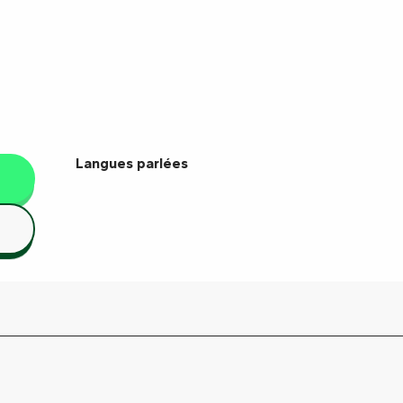
Langues parlées
Langues parlées