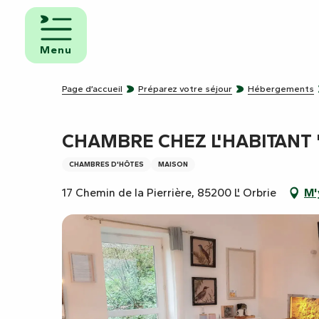
Aller
au
mbres
contenu
ôtes
Menu
principal
pings
Page d’accueil
Préparez votre séjour
Hébergements
s de
ping-
CHAMBRE CHEZ L'HABITANT 
CHAMBRES D'HÔTES
MAISON
17 Chemin de la Pierrière, 85200 L' Orbrie
M'