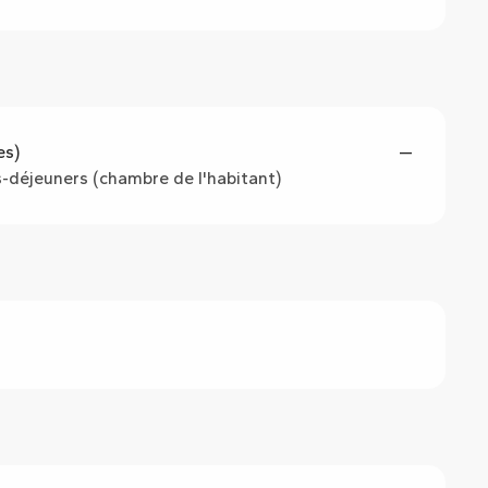
es)
—
ts-déjeuners (chambre de l'habitant)