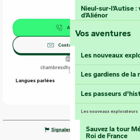
Nieul-sur-l’Autise 
d’Aliénor
Appeler
Vos aventures
Foussais-Payré : fl
Renaissance
Contactez-nous
Les nouveaux expl
Faymoreau : entrez 
épopée minière
chambresdhôteslepeux.fr
Les gardiens de la 
Langues parlées
Langues parlées
Terre d’étoiles : lev
Les passeurs d'his
Les nouveaux explorateurs
Sauvez la tour Mé
Signaler une erreur
Roi de France