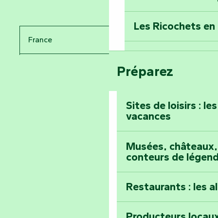
Percez les mystè
Donjon des Secre
Les Ricochets en 
France
Voyagez dans le 
Festival d'astro
Bang
Préparez
Pays de la Loire
Prenez-en plein l
Vendée
Maillezais
Sites de loisirs : l
vacances
Tout l'agenda
Montez au sommet
Musées, châteaux, 
conteurs de légen
Restaurants : les a
Producteurs locaux