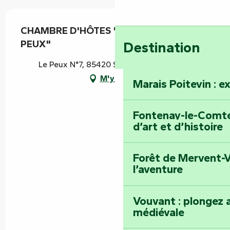
CHAMBRE D'HÔTES "LA FERME DU
PEUX"
Destination
Le Peux N°7, 85420 Saint-Pierre-le-Vieux
M'y rendre
Marais Poitevin : e
Fontenay-le-Comte 
d’art et d’histoire
Forêt de Mervent-V
l’aventure
Vouvant : plongez a
médiévale