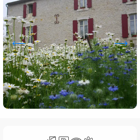
Ouverture et coordonnées
Entrée indépendante
Parking
WiFi
Animaux acceptés