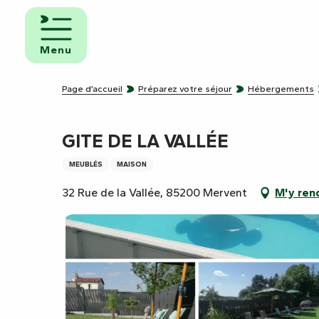
Aller
au
mbres
contenu
ôtes
Menu
principal
pings
Page d’accueil
Préparez votre séjour
Hébergements
s de
ping-
GITE DE LA VALLÉE
MEUBLÉS
MAISON
32 Rue de la Vallée, 85200 Mervent
M'y ren