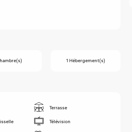
hambre(s)
1 Hébergement(s)
g
Terrasse
isselle
Télévision