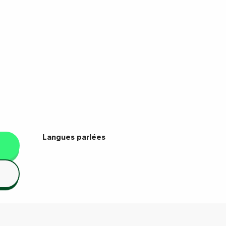
Langues parlées
Langues parlées