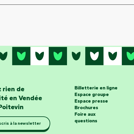
 rien de
Billetterie en ligne
Espace groupe
lité en Vendée
Espace presse
Poitevin
Brochures
Foire aux
questions
scris à la newsletter