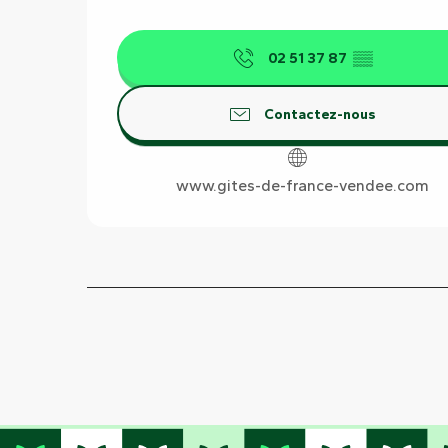
02 51 37 87
▒▒
Contactez-nous
www.gites-de-france-vendee.com