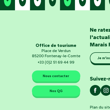
Ne ratez
l'actua
Marais 
Office de tourisme
Place de Verdun
85200 Fontenay-le-Comte
Je m'in
+33 (0)2 51 69 44 99
Nous contacter
Suivez-
Nos QG
Plan du sit