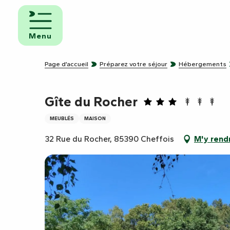
Aller
au
mbres
contenu
ôtes
Menu
principal
pings
Page d’accueil
Préparez votre séjour
Hébergements
s de
ping-
Gîte du Rocher
MEUBLÉS
MAISON
32 Rue du Rocher, 85390 Cheffois
M'y rend