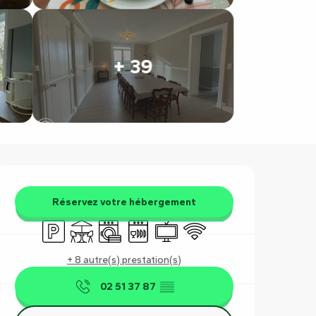
+ 39
Ouverture et coordonnées
Réservez votre hébergement
Parking
Terrasse
Lave linge
Lave vaisselle
Télévision
WiFi
+ 8 autre(s) prestation(s)
02 51 37 87
▒▒