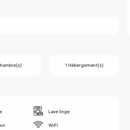
hambre(s)
1 Hébergement(s)
e
Lave linge
ion
WiFi