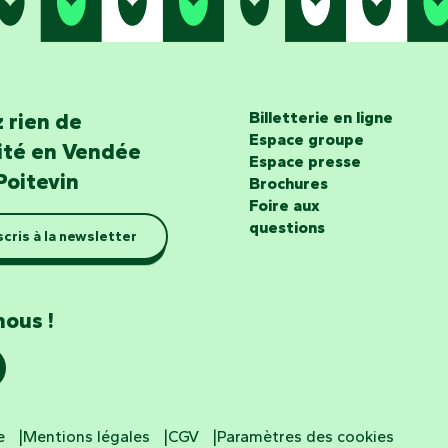
 rien de
Billetterie en ligne
Espace groupe
lité en Vendée
Espace presse
Poitevin
Brochures
Foire aux
questions
scris à la newsletter
nous !
e
Mentions légales
CGV
Paramètres des cookies