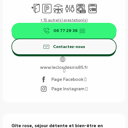
Entrée indépendante
Parking
Terrasse
Toilettes
Lave linge
Lave vaisselle
+ 15 autre(s) prestation(s)
06 77 29 36
▒▒
Contactez-nous
www.leclosdesiris85.fr
Page Facebook
Page Instagram
Description
Gîte rose, séjour détente et bien-être en 