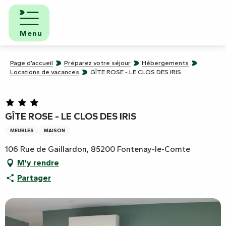
Aller
au
contenu
Menu
principal
Page d’accueil
Préparez votre séjour
Hébergements
Locations de vacances
GÎTE ROSE - LE CLOS DES IRIS
GÎTE ROSE - LE CLOS DES IRIS
MEUBLÉS
MAISON
106 Rue de Gaillardon, 85200 Fontenay-le-Comte
M'y rendre
Partager