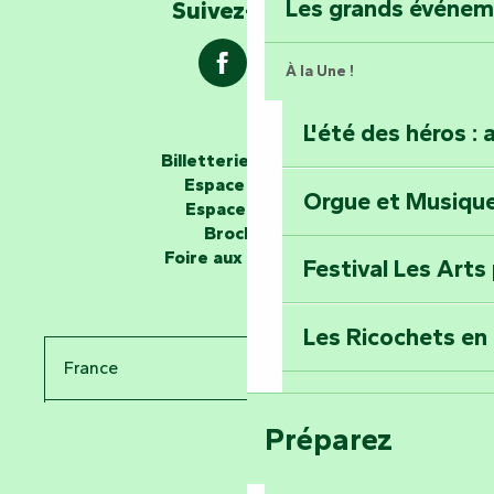
Explorez la colli
Les grands événe
Suivez-nous !
À la Une !
L'été des héros : 
Les passeurs d'histoires
Billetterie en ligne
Espace groupe
Orgue et Musiqu
Partez en mission
Espace presse
Tous des Héros »
Brochures
Foire aux questions
Festival Les Arts
Percez les mystè
Donjon des Secre
Les Ricochets en 
France
Voyagez dans le 
Festival d'astro
Bang
Préparez
Pays de la Loire
Prenez-en plein l
Vendée