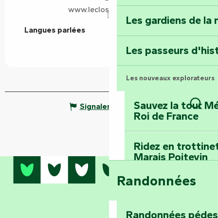
épopée minière
www.leclosdesiris85.fr
Les gardiens de la 
Langues parlées
Langues parlées
Terre d’étoiles : lev
Les passeurs d'his
Les nouveaux explorateurs
Sauvez la tour Mé
Signaler une erreur
Roi de France
Rech
Ridez en trottine
Marais Poitevin
Randonnées
Embarquez pour u
Planétarium
Randonnées pédes