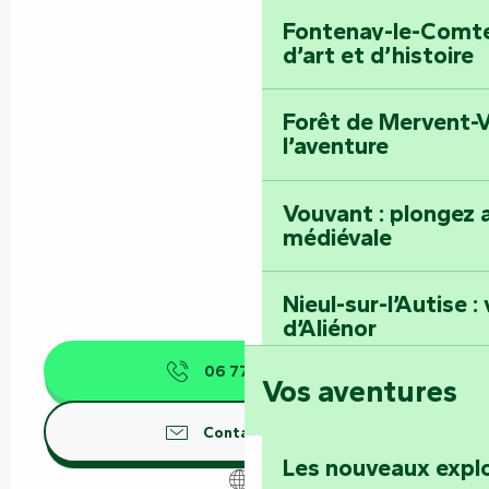
Fontenay-le-Comte 
d’art et d’histoire
Forêt de Mervent-V
l’aventure
Vouvant : plongez a
médiévale
Nieul-sur-l’Autise 
d’Aliénor
06 77 29 36
▒▒
Vos aventures
Foussais-Payré : fl
Renaissance
Contactez-nous
Les nouveaux expl
Faymoreau : entrez 