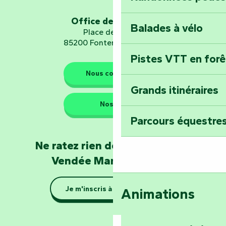
Explorez Fontena
d’orientation « L
Office de tourisme
Balades à vélo
Place de Verdun
85200 Fontenay-le-Comte
Pistes VTT en for
Les gardiens de la nature
Nous contacter
Grands itinéraires
Emportez un fra
Nos QG
Poitevin : Les Dr
Parcours équestres
Devenez soigneur
Ne ratez rien de l'actualité en
de Mervent
Vendée Marais Poitevin
Se la couler douc
Je m'inscris à la newsletter
Animations
barque dans le Ma