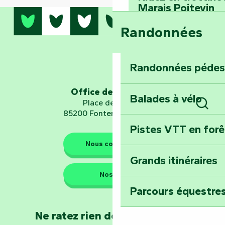
Marais Poitevin
Randonnées
Embarquez pour u
Planétarium
Randonnées pédes
Explorez Fontena
d’orientation « L
Office de tourisme
Balades à vélo
Place de Verdun
85200 Fontenay-le-Comte
Rech
Pistes VTT en for
Les gardiens de la nature
Nous contacter
Grands itinéraires
Emportez un fra
Nos QG
Poitevin : Les Dr
Parcours équestres
Devenez soigneur
Ne ratez rien de l'actualité en
de Mervent