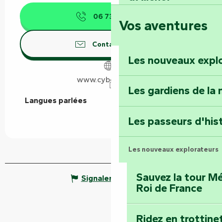
06 73 94 71
▒▒
Vos aventures
Foussais-Payré : fl
Renaissance
Contactez-nous
Les nouveaux expl
Faymoreau : entrez 
épopée minière
www.cybevasion.fr
Les gardiens de la 
Langues parlées
Langues parlées
Terre d’étoiles : lev
Les passeurs d'his
Les nouveaux explorateurs
Sauvez la tour Mé
Signaler une erreur
Roi de France
Ridez en trottine