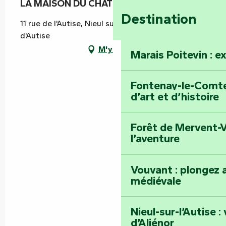
LA MAISON DU CHAT QUI PELOTE
Destination
11 rue de l'Autise, Nieul sur l'Autise, 85240 Rives-
d'Autise
M'y rendre
Marais Poitevin : e
Fontenay-le-Comte 
d’art et d’histoire
Forêt de Mervent-V
l’aventure
Vouvant : plongez a
médiévale
Nieul-sur-l’Autise 
d’Aliénor