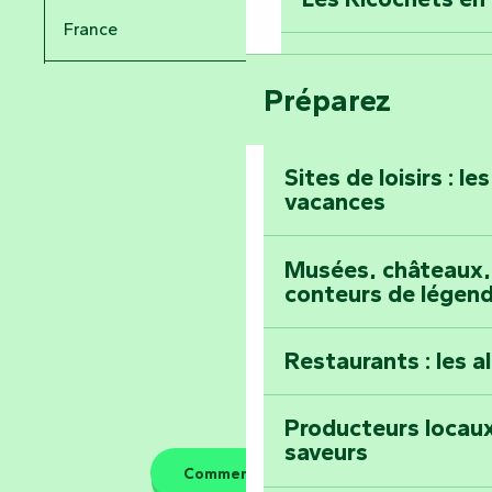
France
Voyagez dans le 
Festival d'astro
Bang
Préparez
Pays de la Loire
Prenez-en plein l
Vendée
Maillezais
Sites de loisirs : l
vacances
Tout l'agenda
Montez au sommet
Musées, châteaux, 
conteurs de légen
Restaurants : les a
Producteurs locaux
saveurs
Comment venir ?