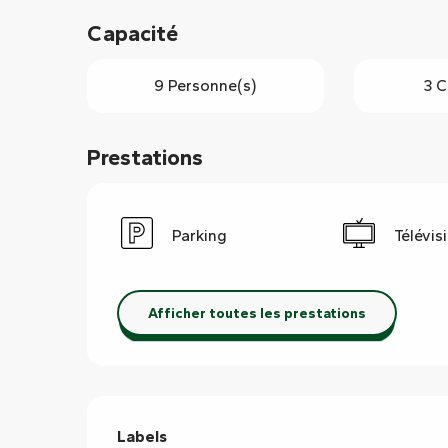
Capacité
9 Personne(s)
3 C
Prestations
Parking
Télévis
Afficher toutes les prestations
Offres de prestations
Labels
Labels