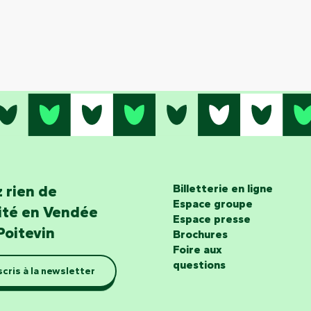
 rien de
Billetterie en ligne
Espace groupe
lité en Vendée
Espace presse
Poitevin
Brochures
Foire aux
questions
scris à la newsletter