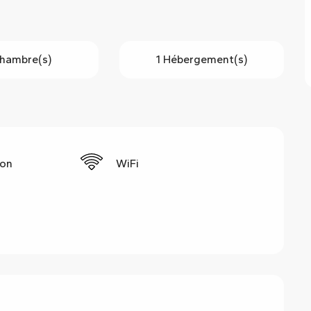
hambre(s)
1 Hébergement(s)
ion
WiFi