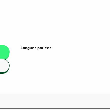
Langues parlées
Langues parlées