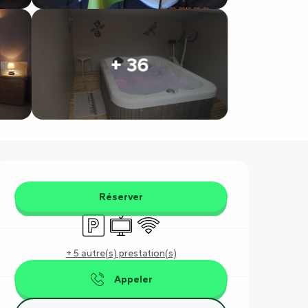
+ 36
Ouverture et coordonnées
Réserver
Parking
Télévision
WiFi
+ 5 autre(s) prestation(s)
Appeler