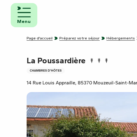
Aller
au
mbres
contenu
ôtes
Menu
principal
pings
Page d’accueil
Préparez votre séjour
Hébergements
s de
ping-
La Poussardière
CHAMBRES D'HÔTES
14 Rue Louis Appraille, 85370 Mouzeuil-Saint-Mar