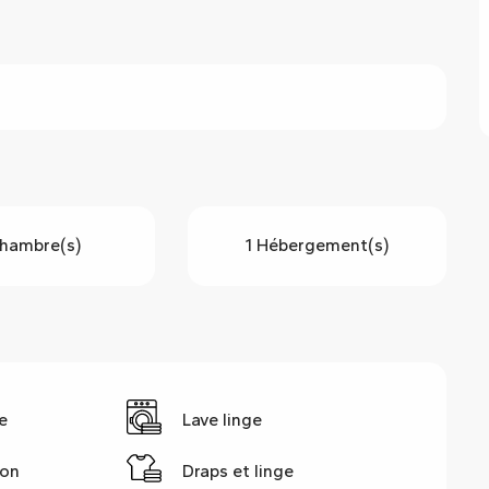
hambre(s)
1 Hébergement(s)
e
Lave linge
ion
Draps et linge