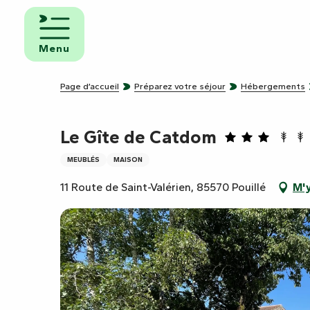
Aller
au
mbres
contenu
ôtes
Menu
principal
pings
Page d’accueil
Préparez votre séjour
Hébergements
s de
ping-
Le Gîte de Catdom
MEUBLÉS
MAISON
11 Route de Saint-Valérien, 85570 Pouillé
M'y