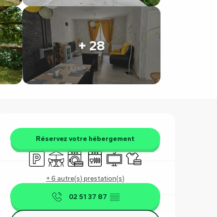
+ 28
Ouverture et coordonnées
Réservez votre hébergement
Parking
Terrasse
Lave linge
Lave vaisselle
Télévision
Draps et linge
+ 6 autre(s) prestation(s)
02 51 37 87
▒▒